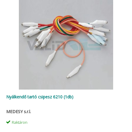
Nyálkendő tartó csipesz 6210 (1db)
MEDESY s.r.l.
Raktáron