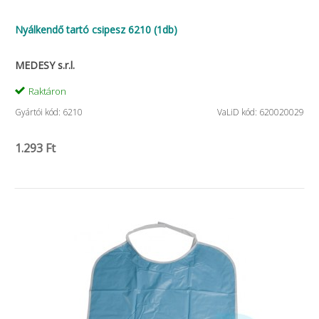
Nyálkendő tartó csipesz 6210 (1db)
MEDESY s.r.l.
Raktáron
Gyártói kód: 6210
VaLiD kód: 620020029
1.293 Ft