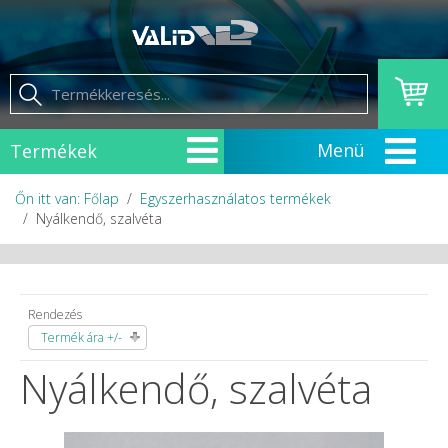
Termékek
Őn itt van: Főlap
Egyszerhasználatos termékek
Nyálkendő, szalvéta
Rendezés
Termék ára +/-
Nyálkendő, szalvéta