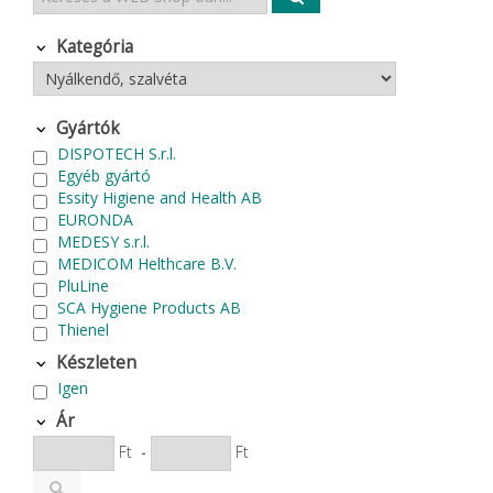
Kategória
Gyártók
DISPOTECH S.r.l.
Egyéb gyártó
Essity Higiene and Health AB
EURONDA
MEDESY s.r.l.
MEDICOM Helthcare B.V.
PluLine
SCA Hygiene Products AB
Thienel
Készleten
Igen
Ár
Ft
-
Ft