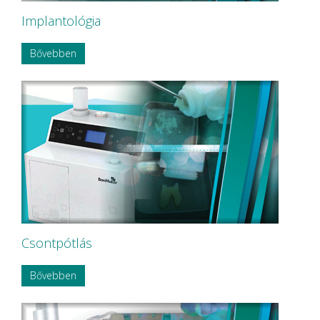
Implantológia
Bővebben
Csontpótlás
Bővebben