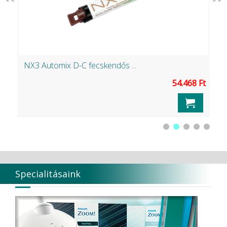
NX3 Automix D-C fecskendős ...
Z
Ft
54.468 Ft
Specialitásaink