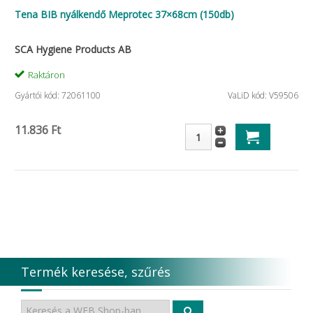
Tena BIB nyálkendő Meprotec 37×68cm (150db)
SCA Hygiene Products AB
Raktáron
Gyártói kód: 72061100
VaLiD kód: V59506
11.836 Ft
Termék keresése, szűrés