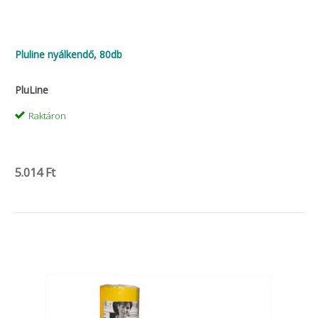
Pluline nyálkendő, 80db
PluLine
Raktáron
5.014 Ft