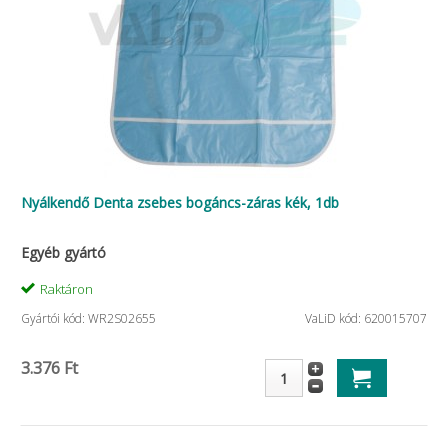
Nyálkendő Denta zsebes bogáncs-záras kék, 1db
Egyéb gyártó
Raktáron
Gyártói kód: WR2S02655
VaLiD kód: 620015707
3.376 Ft