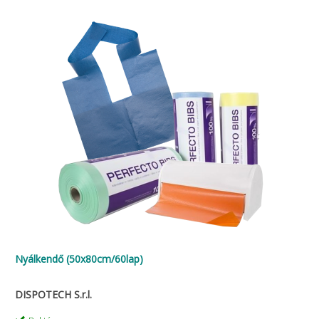
Nyálkendő (50x80cm/60lap)
DISPOTECH S.r.l.