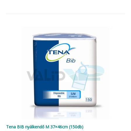
Tena BIB nyálkendő M 37×46cm (150db)