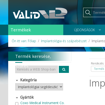
Termékek
ÚJDONSÁGOK
Őn itt van: Főlap
Implantológia és szájsebészet
Implanto
Termék keresése,
Rendezés
szűrés
Termék 
Imp
Kategória
Gyártók
Coxo Medical Instrument Co.