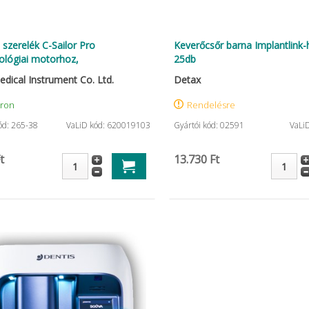
 szerelék C-Sailor Pro
Keverőcsőr barna Implantlink-
ológiai motorhoz,
25db
dical Instrument Co. Ltd.
Detax
áron
Rendelésre
ód: 265-38
VaLiD kód: 620019103
Gyártói kód: 02591
VaLi
t
13.730 Ft