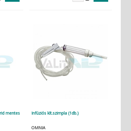
urid mentes
Infúziós klt.szimpla (1db.)
OMNIA