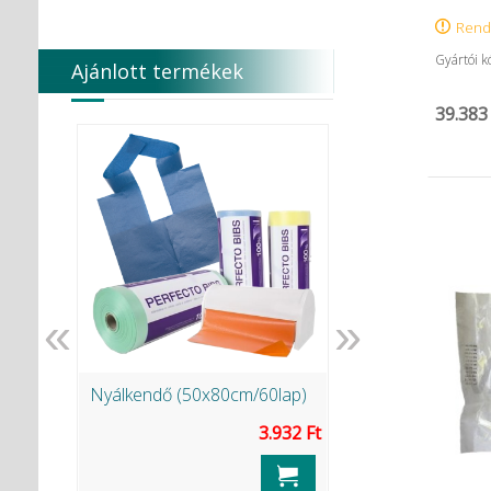
Rend
Gyártói 
Ajánlott termékek
39.383
«
»
ntöltő
Nyálkendő (50x80cm/60lap)
Fermin (40g)
3.932 Ft
.391 Ft