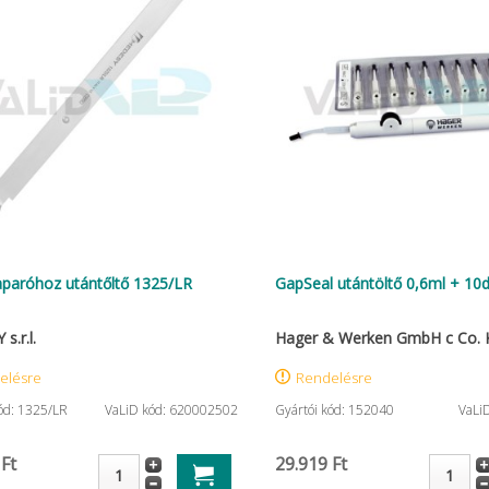
paróhoz utántőltő 1325/LR
GapSeal utántöltő 0,6ml + 10d
s.r.l.
Hager & Werken GmbH c Co. 
elésre
Rendelésre
ód: 1325/LR
VaLiD kód: 620002502
Gyártói kód: 152040
VaLi
 Ft
29.919 Ft