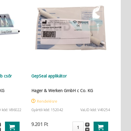
b csőr
GepSeal applikátor
KG
Hager & Werken GmbH c Co. KG
Rendelésre
D kód: V86022
Gyártói kód: 152042
VaLiD kód: V49254
9.201 Ft