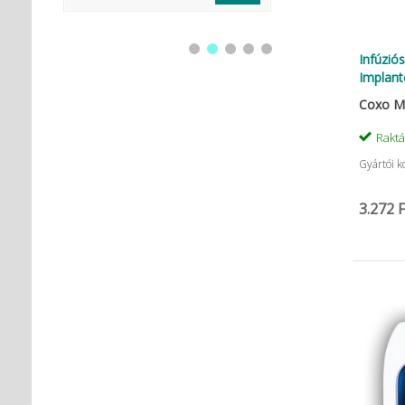
Infúziós
Implant
Coxo Me
Rakt
Gyártói k
3.272 F