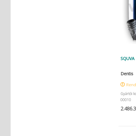
SQUVA 1
Dentis
Rend
Gyártói 
00010
2.486.3