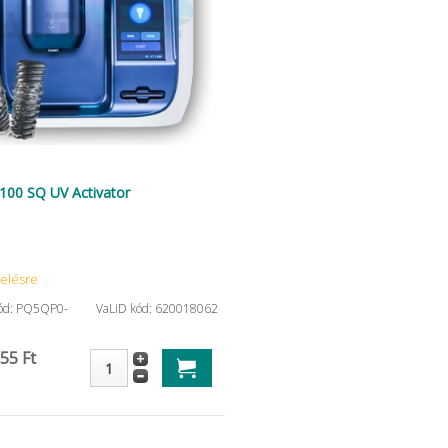
00 SQ UV Activator
elésre
kód: PQ5QP0-
VaLiD kód: 620018062
55 Ft