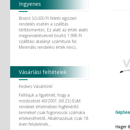
Ingyenes
házhozszállítás
Bruttó 50.000 Ft feletti egyszeri
rendelés esetén a szállítás
térítésmentes. Ez alatt az érték alatti
megrendeléseknél bruttó 1.995 Ft
szállítási átalányt számítunk fel.
Minimális rendelési érték nincs.
Vásárlási feltételek
Kedves Vásárlónk!
Felhívjuk a figyelmét, hogy a
módosított 40/2001. (XII.23.) EüM
rendelet értelmében fogfehérítő
GepSeal
terméket csak fogorvosok számára
értékesíthetők. Alkalmazásuk csak 18
éven felülieknek...
Hager 