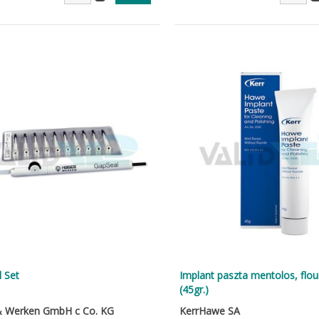
 Set
Implant paszta mentolos, flo
(45gr.)
& Werken GmbH c Co. KG
KerrHawe SA