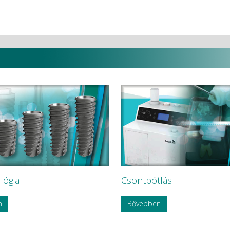
lógia
Csontpótlás
n
Bővebben