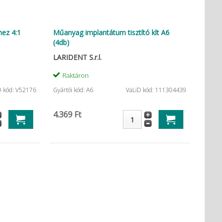
adatai
hez 4:1
Műanyag implantátum tisztító klt A6
(4db)
LARIDENT S.r.l.
Raktáron
D kód: V52176
Gyártói kód: A6
VaLiD kód: 111304439
4.369 Ft