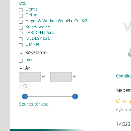
Ltd.
Dentis
Detax
Hager & Werken GmbH c Co. KG
KerrHawe SA
LARIDENT S.r.l.
MEDESY s.r.l.
OMNIA
Készleten
Igen
Ár
Csontka
Ft
-
Ft
MEDESY 
Rend
Szűrés törlése
Gyártói k
14.525