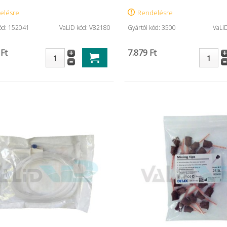
elésre
Rendelésre
kód: 152041
VaLiD kód: V82180
Gyártói kód: 3500
VaLi
 Ft
7.879 Ft
Single Bond universal ...
Műanyag p
(100db)
4.826 Ft
44.331 Ft
Termé