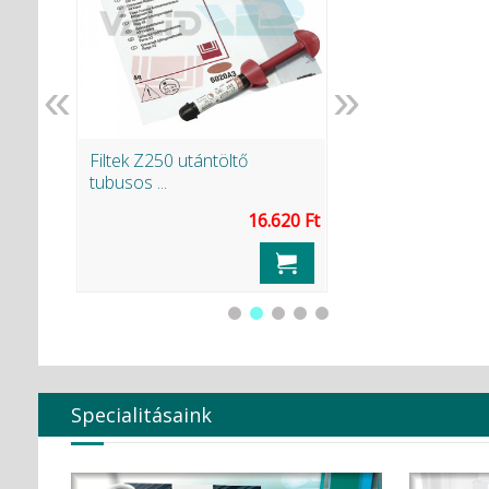
«
»
Filtek Z250 utántöltő
Tükörszem 4903
tubusos ...
16.620 Ft
s
Specialitásaink