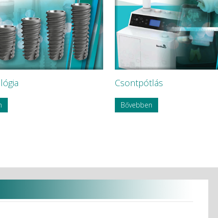
lógia
Csontpótlás
n
Bővebben