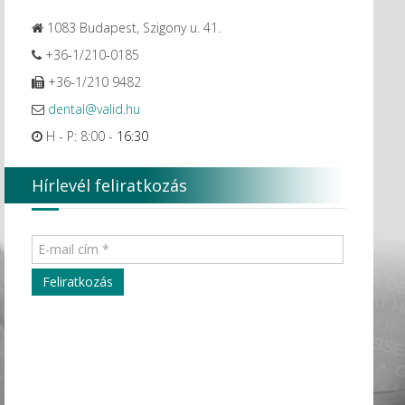
1083 Budapest, Szigony u. 41.
+36-1/210-0185
+36-1/210 9482
dental@valid.hu
H - P: 8:00 -
16:30
Hírlevél feliratkozás