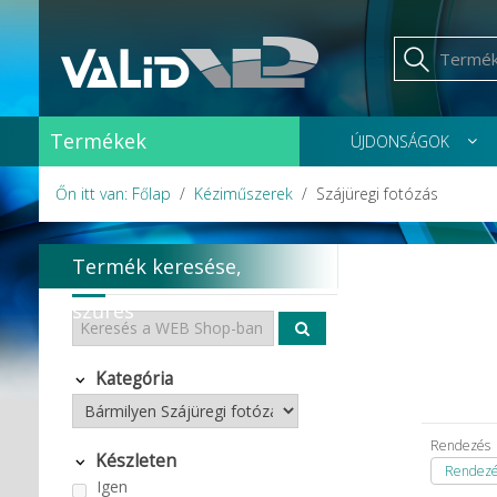
Termékek
ÚJDONSÁGOK
Őn itt van: Főlap
Kéziműszerek
Szájüregi fotózás
Termék keresése,
szűrés
Kategória
Rendezés
Készleten
Rendezés
Igen