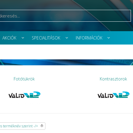
AKCIÓK
SPECIALITÁSOK
INFORMÁCIÓK
Fotótükrök
Kontrasztorok
 terméknév szerint -/+