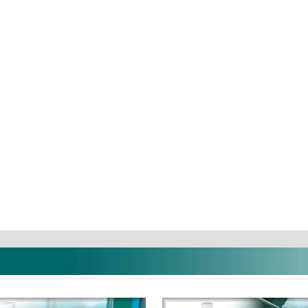
Optibond Solo Plus utántöltő
Vattarollni 
...
7.195 Ft
47.391 Ft
Termé