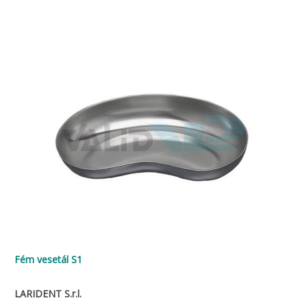
Fém vesetál S1
LARIDENT S.r.l.