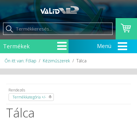
Termékek
Őn itt van: Főlap
Kéziműszerek
Tálca
Rendezés
Termékkategória +/-
Tálca