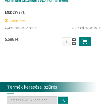
Alumínium tálcafedél 999/A normál méret
MEDESY s.r.l.
Rendelésre
Gyártói kód: 999/A Normal
VaLiD kód: 620001803
5.686 Ft
Termék keresése, szűrés