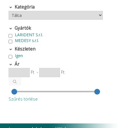
Kategória
Gyártók
LARIDENT S.r.l.
MEDESY s.r.l.
Készleten
Igen
Ár
Ft
-
Ft
Szűrés törlése