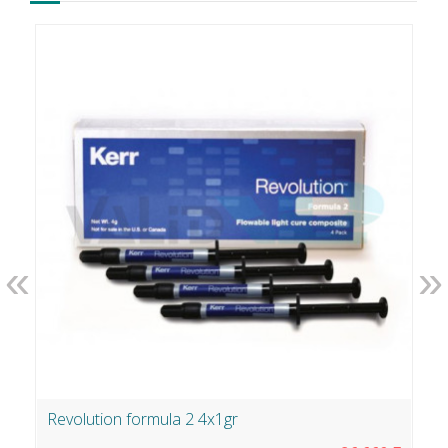
«
»
Revolution formula 2 4x1gr
K