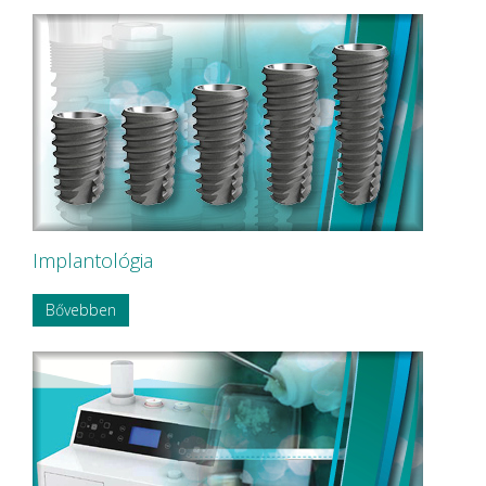
Implantológia
Bővebben