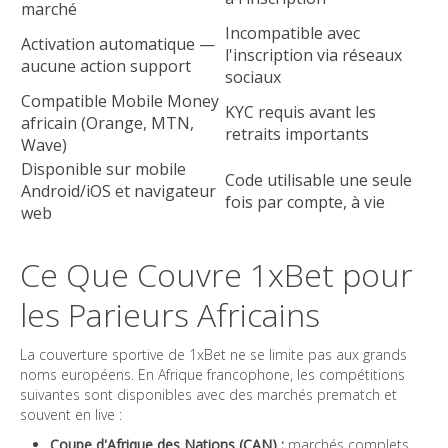
marché
Incompatible avec
Activation automatique —
l'inscription via réseaux
aucune action support
sociaux
Compatible Mobile Money
KYC requis avant les
africain (Orange, MTN,
retraits importants
Wave)
Disponible sur mobile
Code utilisable une seule
Android/iOS et navigateur
fois par compte, à vie
web
Ce Que Couvre 1xBet pour
les Parieurs Africains
La couverture sportive de 1xBet ne se limite pas aux grands
noms européens. En Afrique francophone, les compétitions
suivantes sont disponibles avec des marchés prematch et
souvent en live :
Coupe d'Afrique des Nations (CAN) :
marchés complets