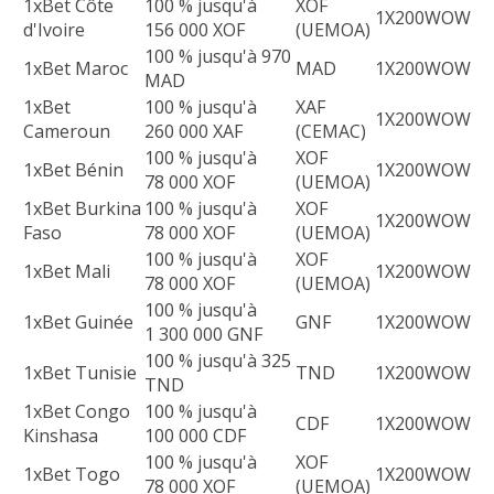
1xBet Côte
100 % jusqu'à
XOF
1X200WOW
d'Ivoire
156 000 XOF
(UEMOA)
100 % jusqu'à 970
1xBet Maroc
MAD
1X200WOW
MAD
1xBet
100 % jusqu'à
XAF
1X200WOW
Cameroun
260 000 XAF
(CEMAC)
100 % jusqu'à
XOF
1xBet Bénin
1X200WOW
78 000 XOF
(UEMOA)
1xBet Burkina
100 % jusqu'à
XOF
1X200WOW
Faso
78 000 XOF
(UEMOA)
100 % jusqu'à
XOF
1xBet Mali
1X200WOW
78 000 XOF
(UEMOA)
100 % jusqu'à
1xBet Guinée
GNF
1X200WOW
1 300 000 GNF
100 % jusqu'à 325
1xBet Tunisie
TND
1X200WOW
TND
1xBet Congo
100 % jusqu'à
CDF
1X200WOW
Kinshasa
100 000 CDF
100 % jusqu'à
XOF
1xBet Togo
1X200WOW
78 000 XOF
(UEMOA)