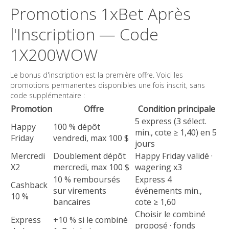
Promotions 1xBet Après
l'Inscription — Code
1X200WOW
Le bonus d'inscription est la première offre. Voici les
promotions permanentes disponibles une fois inscrit, sans
code supplémentaire :
Promotion
Offre
Condition principale
5 express (3 sélect.
Happy
100 % dépôt
min., cote ≥ 1,40) en 5
Friday
vendredi, max 100 $
jours
Mercredi
Doublement dépôt
Happy Friday validé ·
X2
mercredi, max 100 $
wagering x3
10 % remboursés
Express 4
Cashback
sur virements
événements min.,
10 %
bancaires
cote ≥ 1,60
Choisir le combiné
Express
+10 % si le combiné
proposé · fonds