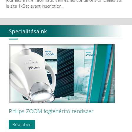
fournies à titre informatif. Vérifiez les conditions officielles sur
le site 1xBet avant inscription.
Specialitásaink
Philips ZOOM fogfehérítő rendszer
Bővebben