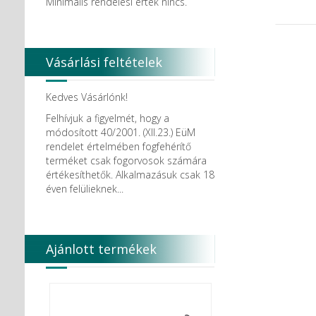
Minimális rendelési érték nincs.
Vásárlási feltételek
Kedves Vásárlónk!
Felhívjuk a figyelmét, hogy a
módosított 40/2001. (XII.23.) EüM
rendelet értelmében fogfehérítő
terméket csak fogorvosok számára
értékesíthetők. Alkalmazásuk csak 18
éven felülieknek...
Ajánlott termékek