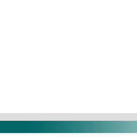
Soft, ...
Correct Plus Putty bázis + ...
Gelatamp (
zletes
Termék részletes
i
adatai