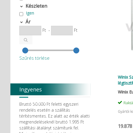
Készleten
Igen
Ár
Ft
-
Ft
Szűrés törlése
Winix S
légtiszt
Ingyenes
Winix E
házhozszállítás
Rakt
Bruttó 50.000 Ft feletti egyszeri
rendelés esetén a szállítás
Gyártói 
térítésmentes. Ez alatt az érték alatti
megrendeléseknél bruttó 1.995 Ft
19.878
szállítási átalányt számítunk fel.