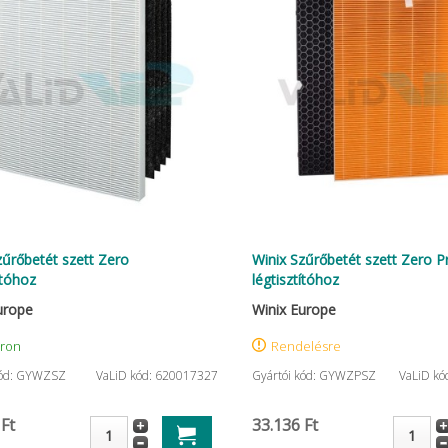
zűrőbetét szett Zero
Winix Szűrőbetét szett Zero P
ítóhoz
légtisztítóhoz
urope
Winix Europe
áron
Rendelésre
kód: GYWZSZ
VaLiD kód: 620017327
Gyártói kód: GYWZPSZ
VaLiD kó
 Ft
33.136 Ft