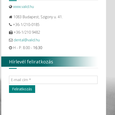
www.valid.hu
1083 Budapest, Szigony u. 41.
+36-1/210-0185
+36-1/210 9482
dental@valid.hu
H - P: 8:00 -
16:30
Hírlevél feliratkozás