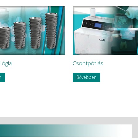
lógia
Csontpótlás
n
Bővebben