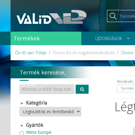
Termékek
ÚJDONSÁGOK
Őn itt van: Főlap
Orvosi kis és nagyberendezések
Orvosi
Termék keresése,
Rendezés
szűrés
Termék á
Légt
Kategória
Gyártók
Winix Europe