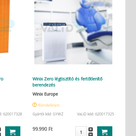
ro
Winix Zero légtisztító és fertőtlenítő
berendezés
Winix Europe
Rendelésre
d: 620017328
Gyártói kód: GYWZ
VaLiD kód: 620017325
99.990 Ft