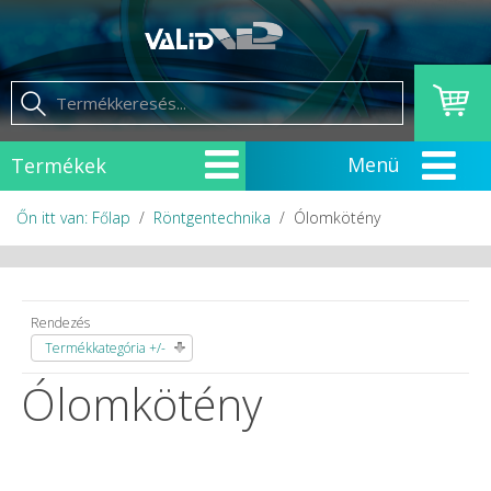
Termékek
Őn itt van: Főlap
Röntgentechnika
Ólomkötény
Rendezés
Termékkategória +/-
Ólomkötény