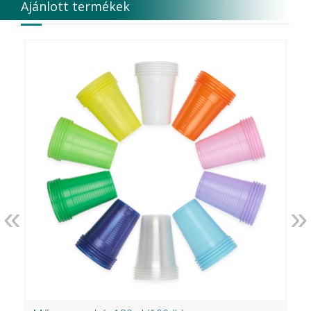
Ajánlott termékek
«
»