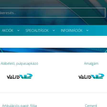
AKCIÓK
SPECIALITÁSOK
INFORMÁCIÓK
Alábélelő, pulpasapkázó
Amalgám
Artikulációs papír, fólia
Cement