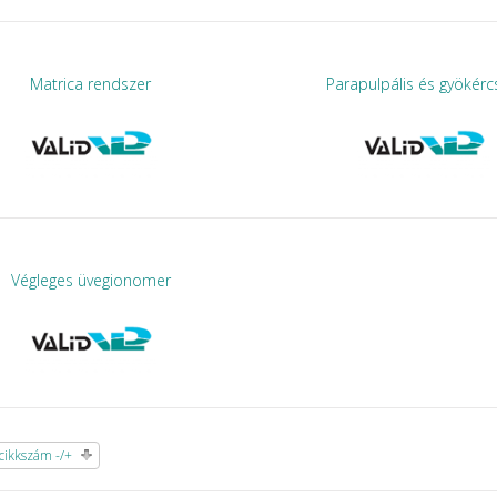
Matrica rendszer
Parapulpális és gyökér
Végleges üvegionomer
ikkszám -/+