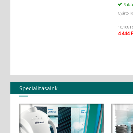
Rakt
Gyártói k
10.108 Ft
4.444 F
Specialitásaink