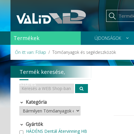
Termékek
ÚJDONSÁGOK
Őn itt van: Főlap
Tömőanyagok és segédeszközök
Termék keresése,
szűrés
Kategória
Gyártók
HÁDÉNS Dentál Átervinning HB