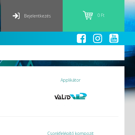
0 Ft
Bejelentkezés
Applikátor
Csonkfelépítő kompozit