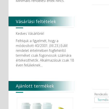
Minimális rendelési érték nincs.
Vásárlási feltételek
Kedves Vásárlónk!
Felhívjuk a figyelmét, hogy a
módosított 40/2001. (XII.23.) EüM
rendelet értelmében fogfehérítő
terméket csak fogorvosok számára
értékesíthetők. Alkalmazásuk csak 18
éven felülieknek...
Ajánlott termékek
Rendezés
Termék c