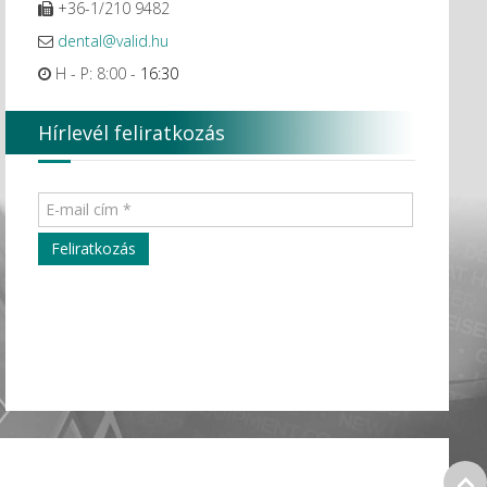
+36-1/210 9482
dental@valid.hu
H - P: 8:00 -
16:30
Hírlevél feliratkozás