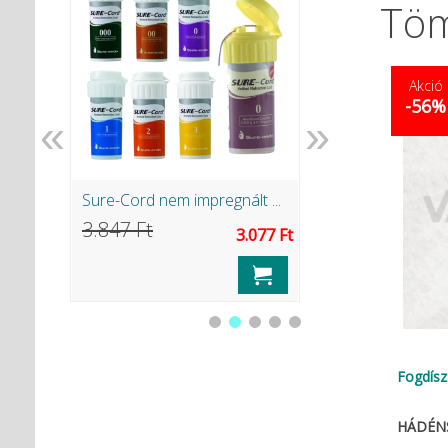
Töm
Akció
-56%
«
»
Sure-Cord nem impregnált ...
Guttapercha (12
3.847 Ft
1.965 Ft
282 Ft
3.077 Ft
Fogdísz
HÁDÉNS 