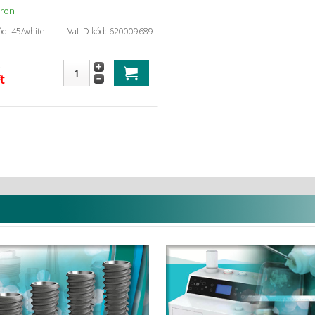
áron
ód: 45/white
VaLiD kód: 620009689
t