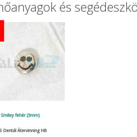
őanyagok és segédeszk
0db)
Fermin (40g)
Plurafill Fl
1.572 Ft
4.826 Ft
Termé
 Smiley fehér (3mm)
Dentál Átervinning HB