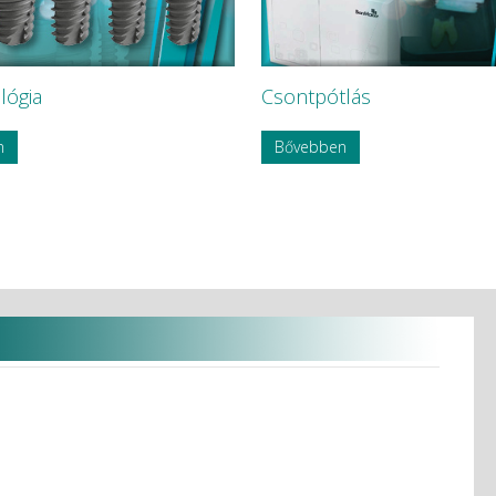
lógia
Csontpótlás
n
Bővebben