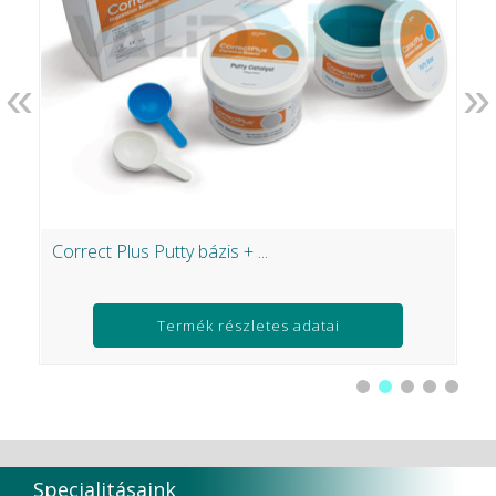
«
»
Correct Plus Putty bázis + ...
I
Ft
Termék részletes adatai
Specialitásaink