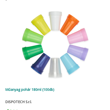
Műanyag pohár 180ml (100db)
DISPOTECH S.r.l.