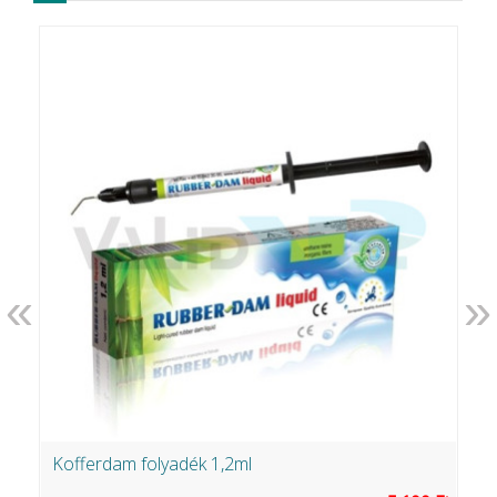
«
»
Kofferdam folyadék 1,2ml
B