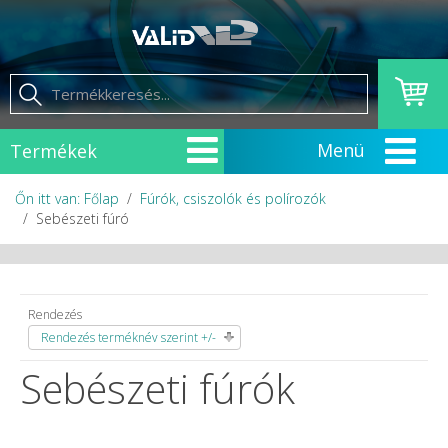
Termékek
Őn itt van: Főlap
Fúrók, csiszolók és polírozók
Sebészeti fúró
Rendezés
Rendezés terméknév szerint +/-
Sebészeti fúrók