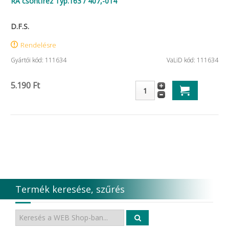
RA csontfréz Typ.163 / 407,-014
D.F.S.
Rendelésre
Gyártói kód: 111634
VaLiD kód: 111634
5.190 Ft
Termék keresése, szűrés