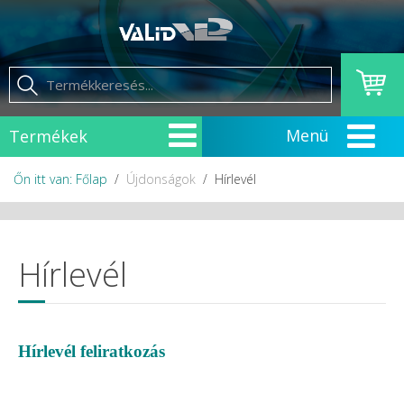
Termékek
Őn itt van: Főlap
Újdonságok
Hírlevél
Hírlevél
Hírlevél feliratkozás