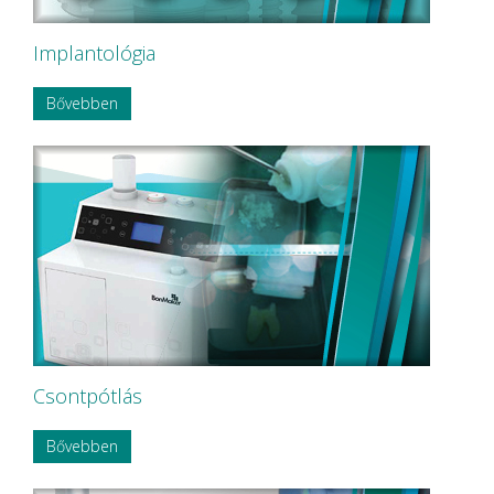
Implantológia
Bővebben
Csontpótlás
Bővebben