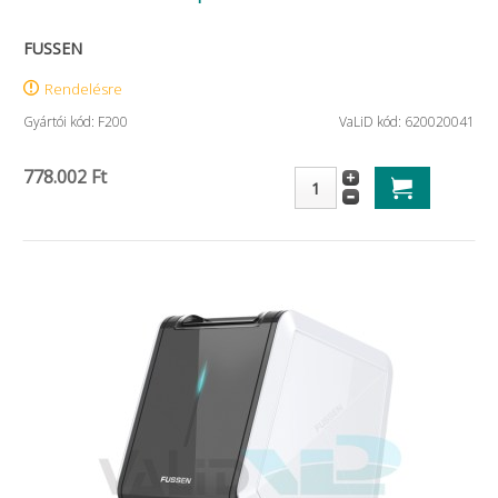
FUSSEN
Rendelésre
Gyártói kód: F200
VaLiD kód: 620020041
778.002 Ft