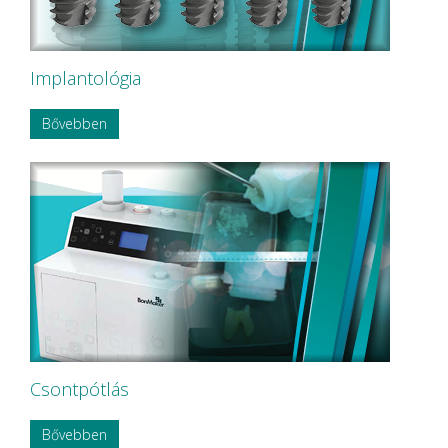
Implantológia
Bővebben
Csontpótlás
Bővebben