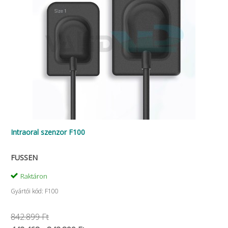
Intraoral szenzor F100
FUSSEN
Raktáron
Gyártói kód: F100
842.899 Ft