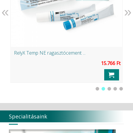
«
»
RelyX Temp NE ragasztócement ...
F
Ft
15.766 Ft
Specialitásaink