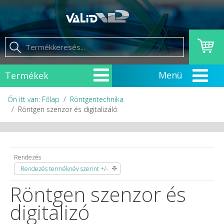
Termékek
Őn itt van: Főlap
Röntgentechnika
Röntgen szenzor és digitalizáló
Rendezés
Rendezés terméknév szerint +/-
Röntgen szenzor és
digitalizó