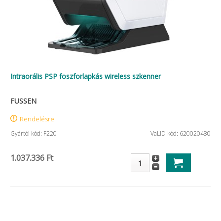
Intraorális PSP foszforlapkás wireless szkenner
FUSSEN
Rendelésre
Gyártói kód: F220
VaLiD kód: 620020480
1.037.336 Ft