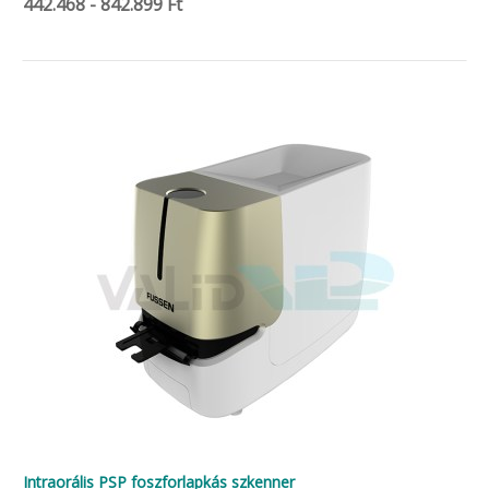
442.468 - 842.899 Ft
Intraorális PSP foszforlapkás szkenner