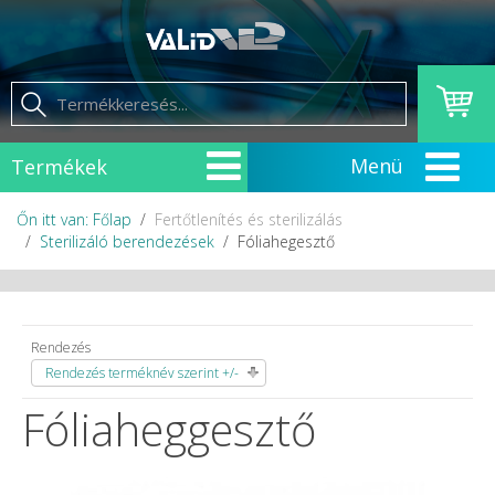
Termékek
Őn itt van: Főlap
Fertőtlenítés és sterilizálás
Sterilizáló berendezések
Fóliahegesztő
Rendezés
Rendezés terméknév szerint +/-
Fóliaheggesztő