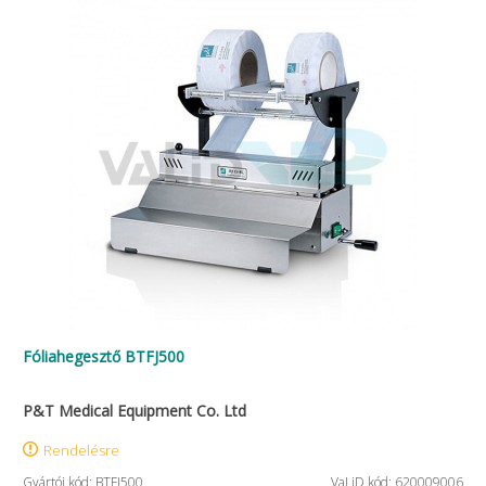
Fóliahegesztő BTFJ500
P&T Medical Equipment Co. Ltd
Rendelésre
Gyártói kód: BTFJ500
VaLiD kód: 620009006