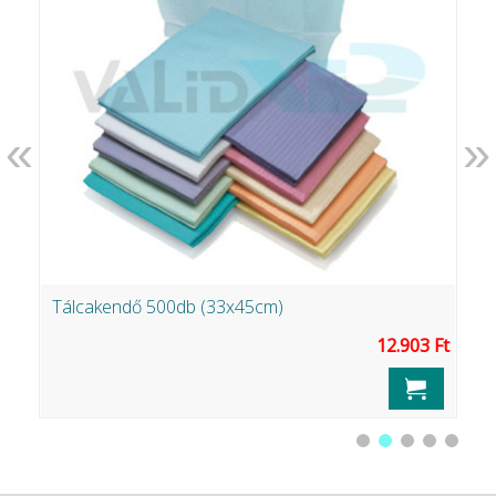
«
»
Tálcakendő 500db (33x45cm)
B
Ft
12.903 Ft