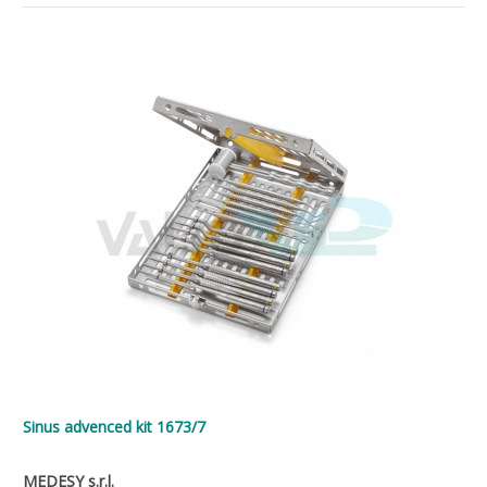
Sinus advenced kit 1673/7
MEDESY s.r.l.