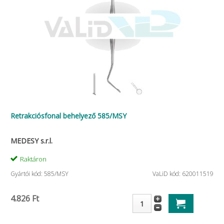
Retrakciósfonal behelyező 585/MSY
MEDESY s.r.l.
Raktáron
Gyártói kód: 585/MSY
VaLiD kód: 620011519
4.826 Ft