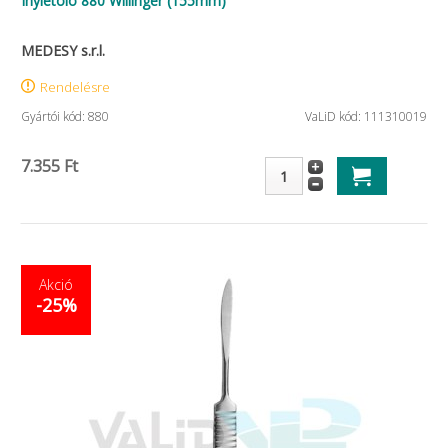
Ínyletoló 880 Willinger (155mm)
MEDESY s.r.l.
Rendelésre
Gyártói kód: 880
VaLiD kód: 111310019
7.355 Ft
Akció
-25%