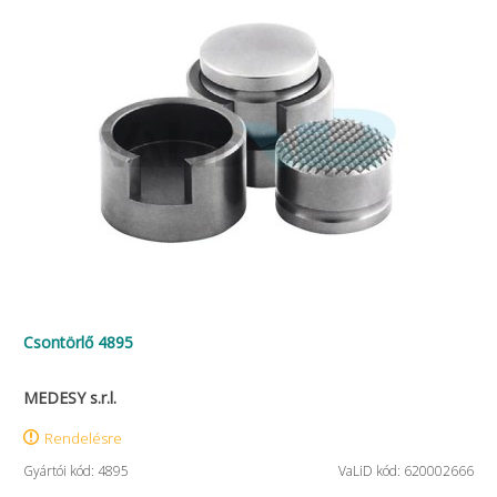
Csontörlő 4895
MEDESY s.r.l.
Rendelésre
Gyártói kód: 4895
VaLiD kód: 620002666