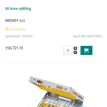
Kit bone splitting
MEDESY s.r.l.
Rendelésre
Gyártói kód: 1350/KIT
VaLiD kód: 620015905
156.721 Ft