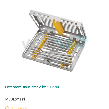
Osteotom sinus emelő klt 1305/KIT
MEDESY s.r.l.
Rendelésre