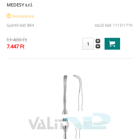
MEDESY s.r.l.
Rendelésre
Gyártói kód: 884
VaLiD kód: 111311719
11.400 Ft
7.447 Ft