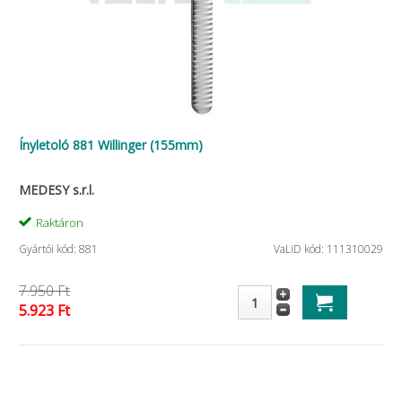
Ínyletoló 881 Willinger (155mm)
MEDESY s.r.l.
Raktáron
Gyártói kód: 881
VaLiD kód: 111310029
7.950 Ft
5.923 Ft