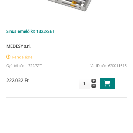
Sinus emelő kit 1322/SET
MEDESY s.r.l.
Rendelésre
Gyártói kód: 1322/SET
VaLiD kód: 620011515
222.032 Ft