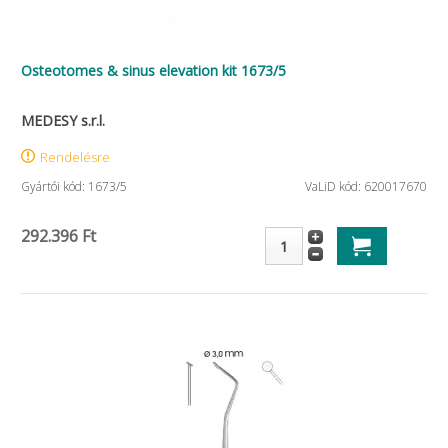
Osteotomes & sinus elevation kit 1673/5
MEDESY s.r.l.
Rendelésre
Gyártói kód: 1673/5
VaLiD kód: 620017670
292.396 Ft