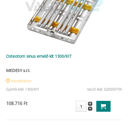
Osteotom sinus emelő klt 1300/KIT
MEDESY s.r.l.
Rendelésre
Gyártói kód: 1300/KIT
VaLiD kód: 620009759
108.716 Ft