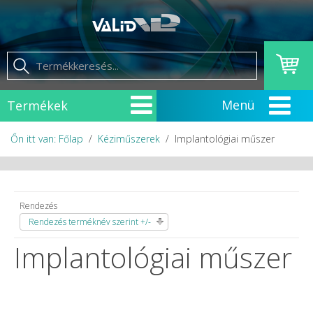
Termékek
Őn itt van: Főlap
Kéziműszerek
Implantológiai műszer
Rendezés
Rendezés terméknév szerint +/-
Implantológiai műszer