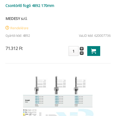
Csontörlő fogó 4892 170mm
MEDESY s.r.l.
Rendelésre
Gyártói kód: 4892
VaLiD kód: 620007736
71.312 Ft