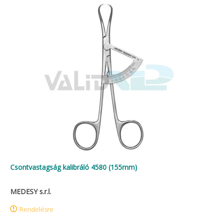
Csontvastagság kalibráló 4580 (155mm)
MEDESY s.r.l.
Rendelésre