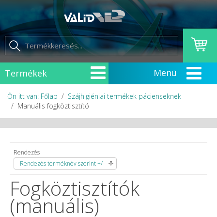
Termékek
Őn itt van: Főlap
Szájhigiéniai termékek pácienseknek
Manuális fogköztisztító
Rendezés
Rendezés terméknév szerint +/-
Fogköztisztítók
(manuális)