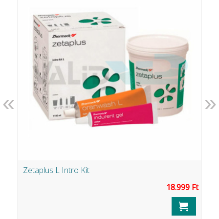
«
»
Zetaplus L Intro Kit
K
18.999 Ft