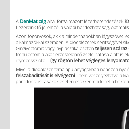
A
DenMat cég
által forgalmazott lézerberendezések
Ka
Lézereink fő jellemzői a valódi hordozhatóság, optimáli
Azon fogorvosok, akik a mindennapokban lágyszövet léz
alkalmazókkal szemben. A diódalézerek segítségével sike
Gingivectomia vagy ínyplasztika esetén
teljesen száraz
frenulectomia akár érzéstelenítő zselé hatása alatt is 
ínyrecessziótól -
így rögtön lehet végleges lenyomato
Mivel
a diódalézer fémalapú anyagokban nehezen nyelőd
felszabadítását is elvégezni
- nem veszélyeztetve a kia
paradontális tasakok esetén csökkenteni lehet a baktéri