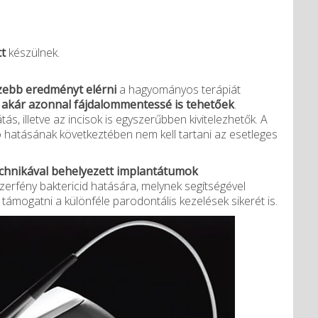
t
készülnek.
szebb eredményt elérni
a hagyományos terápiát
k
akár azonnal fájdalommentessé is tehetőek
.
tás, illetve az incisok is egyszerűbben kivitelezhetők. A
zó hatásának következtében nem kell tartani az esetleges
echnikával behelyezett implantátumok
ézerfény baktericid hatására, melynek segítségével
támogatni a különféle parodontális kezelések sikerét is.