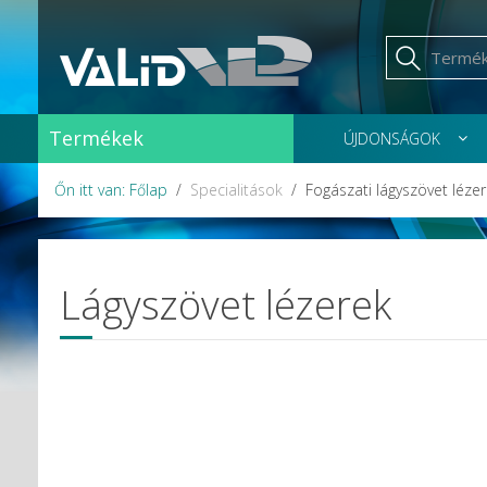
Termékek
ÚJDONSÁGOK
Őn itt van: Főlap
Specialitások
Fogászati lágyszövet léze
Lágyszövet lézerek