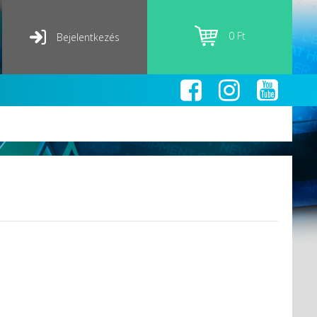
0 Ft
Bejelentkezés