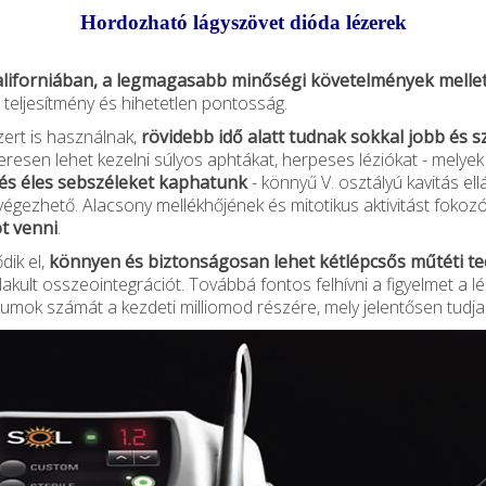
Hordozható lágyszövet dióda lézerek
liforniában, a legmagasabb minőségi követelmények mellet
s teljesítmény és hihetetlen pontosság.
ert is használnak,
rövidebb idő alatt tudnak sokkal jobb és 
resen lehet kezelni súlyos aphtákat, herpeses léziókat - melye
 és éles sebszéleket kaphatunk
- könnyű V. osztályú kavitás ellá
elvégezhető. Alacsony mellékhőjének és mitotikus aktivitást foko
t venni
.
ik el,
könnyen és biztonságosan lehet kétlépcsős műtéti t
lakult osszeointegrációt. Továbbá fontos felhívni a figyelmet a l
umok számát a kezdeti milliomod részére, mely jelentősen tudja 