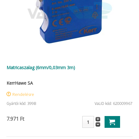
Matricaszalag (6mm/0,03mm 3m)
KerrHawe SA
Rendelésre
Gyártói kód: 399B
VaLiD kód: 620009967
7.971 Ft