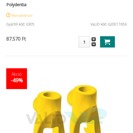
Polydentia
Rendelésre
Gyártói kód: 6305
VaLiD kód: 620017656
87.570 Ft
Akció
-49%