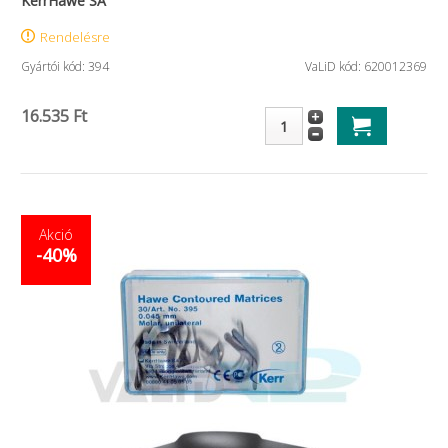
KerrHawe SA
Rendelésre
Gyártói kód: 394
VaLiD kód: 620012369
16.535 Ft
Akció
-40%