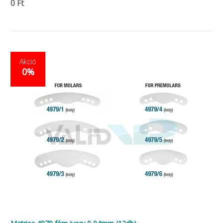
0 Ft
Akció
0%