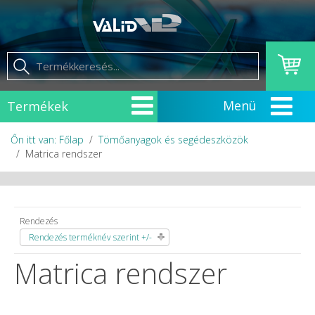
Termékek
Őn itt van: Főlap
Tömőanyagok és segédeszközök
Matrica rendszer
Rendezés
Rendezés terméknév szerint +/-
Matrica rendszer