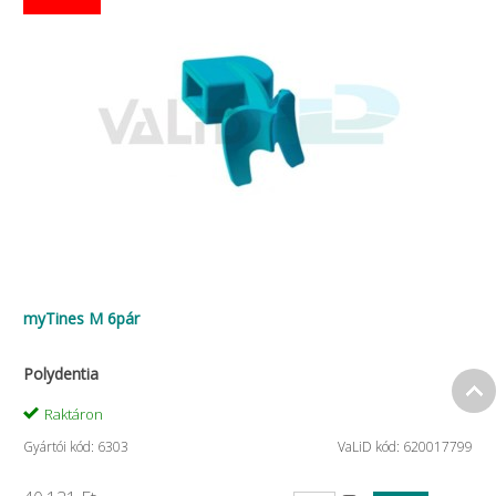
myTines M 6pár
Polydentia
Raktáron
Gyártói kód: 6303
VaLiD kód: 620017799