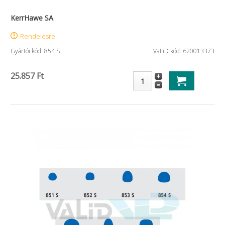
KerrHawe SA
Rendelésre
Gyártói kód: 854 S
VaLiD kód: 620013373
25.857 Ft