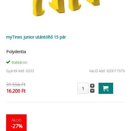
myTines junior utántöltő 15 pár
Polydentia
Raktáron
Gyártói kód: 6333
VaLiD kód: 620017676
31.556 Ft
16.200 Ft
Akció
-27%