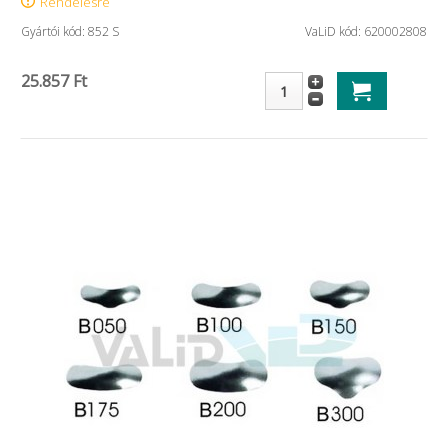
Rendelésre
Gyártói kód: 852 S
VaLiD kód: 620002808
25.857 Ft