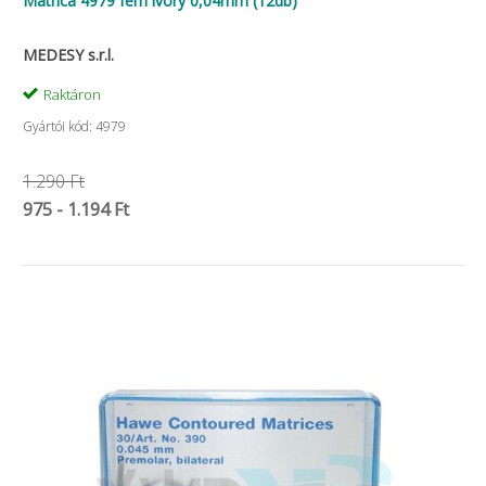
Matrica 4979 fém ivory 0,04mm (12db)
MEDESY s.r.l.
Raktáron
Gyártói kód: 4979
1.290 Ft
975 - 1.194 Ft