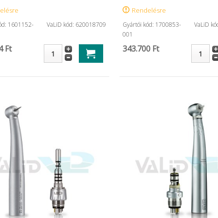
elésre
Rendelésre
kód: 1601152-
VaLiD kód: 620018709
Gyártói kód: 1700853-
VaLiD kó
001
4 Ft
343.700 Ft