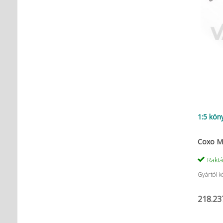
1:5 kön
Coxo Me
Rakt
Gyártói k
218.23