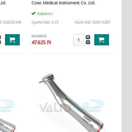
td.
Coxo Medical Instrument Co. Ltd.
Raktáron
d: 620020339
Gyártói kód: S-2S
VaLiD kód: 620019287
67.655 Ft
47.625 Ft
4900 oktogonális
Vattarollni (300gr)
Gelat
1.824 Ft
Termék részletes
adatai