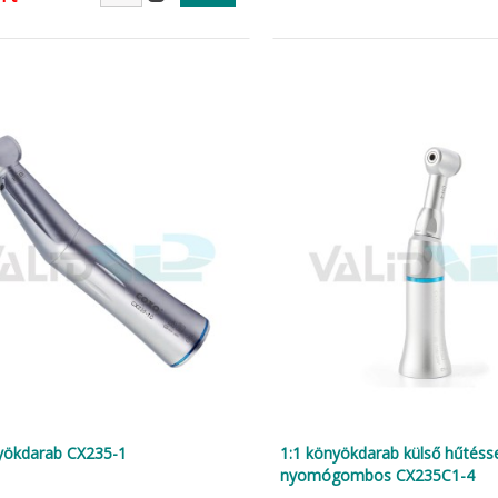
yökdarab CX235-1
1:1 könyökdarab külső hűtéss
nyomógombos CX235C1-4