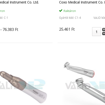
dical Instrument Co. Ltd.
Coxo Medical Instrument Co. L
áron
Raktáron
ód: C-1
Gyártói kód: C1-4
VaLiD kó
25.461 Ft
- 76.383 Ft
Maxcem Elite utántöltő
Tükörnyél 
.
(2x5gr)
15.766 Ft
59.639 Ft