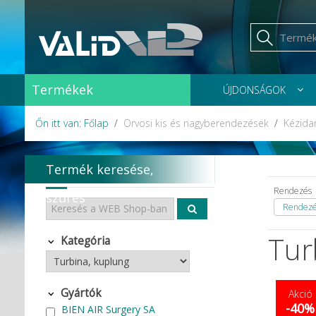
Termékek
ÚJDONSÁGOK
Őn itt van: Főlap
Orvosi kis és nagyberendezések
Kézida
Termék keresése,
Rendezés
szűrés
Rendezés
Tur
Kategória
Gyártók
Akció
-40%
BIEN AIR Surgery SA