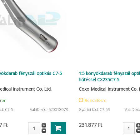
yökdarab fényszál optikás C7-5
1:5 könyökdarab fényszál opti
hűtéssel CX235C7-5
dical Instrument Co. Ltd.
Coxo Medical Instrument Co. L
áron
Rendelésre
ód: C7-5
VaLiD kód: 620018978
Gyártói kód: C7-5S
VaLiD kó
7 Ft
231.877 Ft