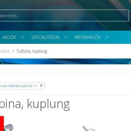
AKCIÓK
SPECIALITÁSOK
INFORMÁCIÓK
rabok
Turbina, kuplung
 terméknév szerint +/-
bina, kuplung