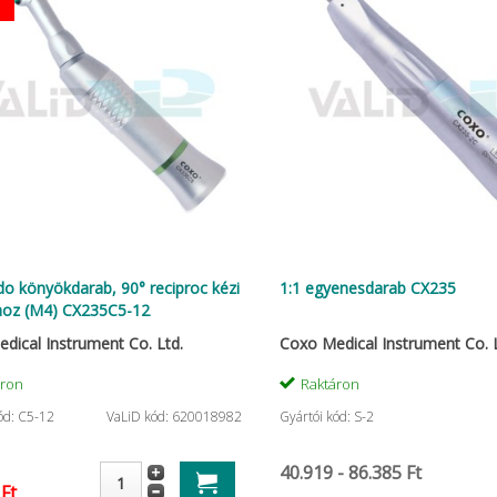
do könyökdarab, 90° reciproc kézi
1:1 egyenesdarab CX235
hoz (M4) CX235C5-12
dical Instrument Co. Ltd.
Coxo Medical Instrument Co. L
áron
Raktáron
ód: C5-12
VaLiD kód: 620018982
Gyártói kód: S-2
40.919 - 86.385 Ft
 Ft