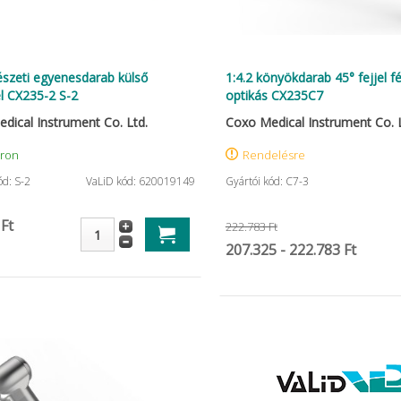
észeti egyenesdarab külső
1:4.2 könyökdarab 45° fejjel f
l CX235-2 S-2
optikás CX235C7
dical Instrument Co. Ltd.
Coxo Medical Instrument Co. L
áron
Rendelésre
ód: S-2
VaLiD kód: 620019149
Gyártói kód: C7-3
 Ft
222.783 Ft
207.325 - 222.783 Ft