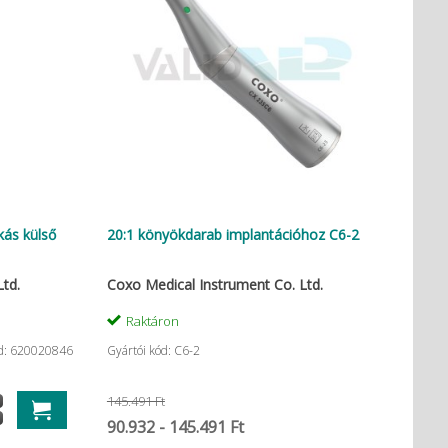
kás külső
20:1 könyökdarab implantációhoz C6-2
td.
Coxo Medical Instrument Co. Ltd.
Raktáron
d: 620020846
Gyártói kód: C6-2
145.491 Ft
90.932 - 145.491 Ft