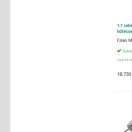
1:1 seb
hűtésse
Coxo Me
Rakt
Gyártói k
18.730