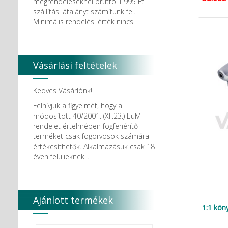
megrendeléseknél bruttó 1.995 Ft
szállítási átalányt számítunk fel.
Minimális rendelési érték nincs.
Vásárlási feltételek
Kedves Vásárlónk!
Felhívjuk a figyelmét, hogy a
módosított 40/2001. (XII.23.) EüM
rendelet értelmében fogfehérítő
terméket csak fogorvosok számára
értékesíthetők. Alkalmazásuk csak 18
éven felülieknek...
Ajánlott termékek
1:1 kön