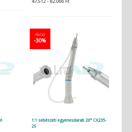
47.512 - 82.066 Ft
Akció
-30%
el
1:1 sebészeti egyenesdarab 20° CX235-
2S