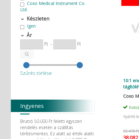
Coxo Medical Instrument Co.
Ltd.
Készleten
Igen
Ár
Ft
-
Ft
Szűrés törlése
10:1 en
tágítók
Coxo Me
Ingyenes
Rakt
Gyártói k
házhozszállítás
Bruttó 50.000 Ft feletti egyszeri
rendelés esetén a szállítás
63.470 Ft
térítésmentes. Ez alatt az érték alatti
38.082