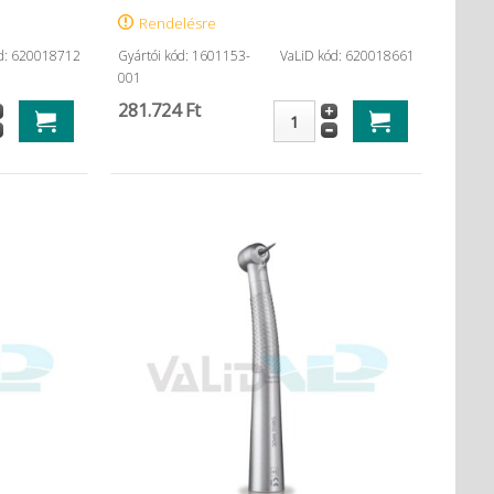
Rendelésre
d: 620018712
Gyártói kód: 1601153-
VaLiD kód: 620018661
001
281.724 Ft