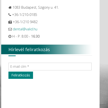
1083 Budapest, Szigony u. 41.
+36-1/210-0185
+36-1/210 9482
dental@valid.hu
H - P: 8:00 -
16:30
Hírlevél feliratkozás