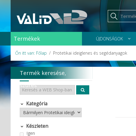
Termékek
ÚJDONSÁGOK
Őn itt van: Főlap
Protetikai ideiglenes és segédanyagok
Termék keresése,
szűrés
Kategória
Készleten
Igen