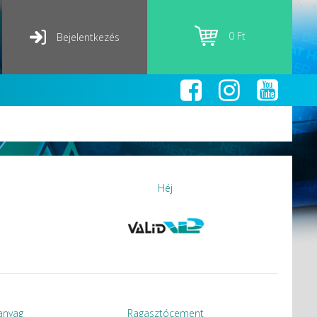
0 Ft
Bejelentkezés
Héj
danyag
Ragasztócement