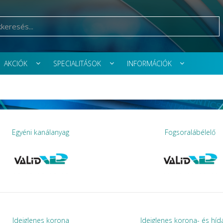
AKCIÓK
SPECIALITÁSOK
INFORMÁCIÓK
Egyéni kanálanyag
Fogsoralábélelő
Ideiglenes korona
Ideiglenes korona- és hí