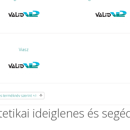
Viasz
 terméknév szerint +/-
tetikai ideiglenes és segé