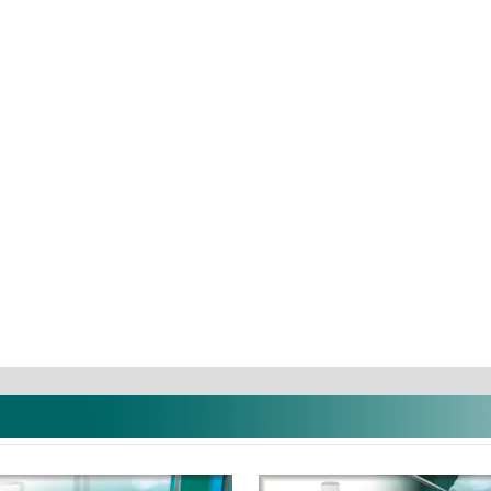
(50db
Optibond Solo Plus utántöltő
Fogkefe eg
...
...
9.473 Ft
47.391 Ft