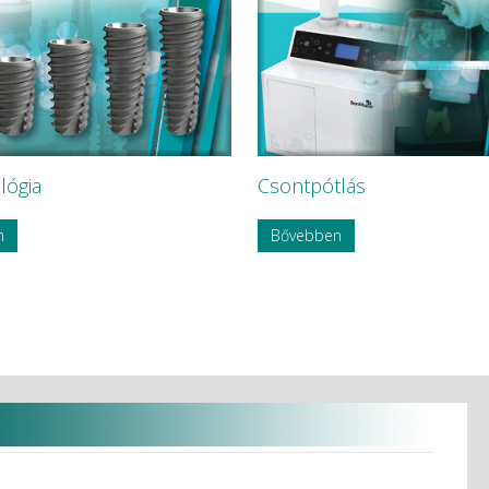
lógia
Csontpótlás
n
Bővebben