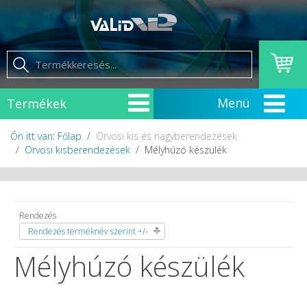
Termékek
Őn itt van: Főlap
Orvosi kis és nagyberendezések
Orvosi kisberendezések
Mélyhúzó készülék
Rendezés
Rendezés terméknév szerint +/-
Mélyhúzó készülék