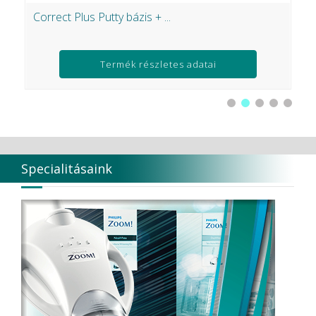
Correct Plus Putty bázis + ...
G
1
Ft
Termék részletes adatai
Specialitásaink