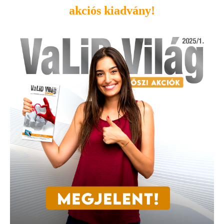
akciós kiadvány
!