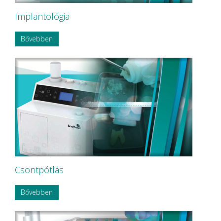
Implantológia
Bővebben
Csontpótlás
Bővebben