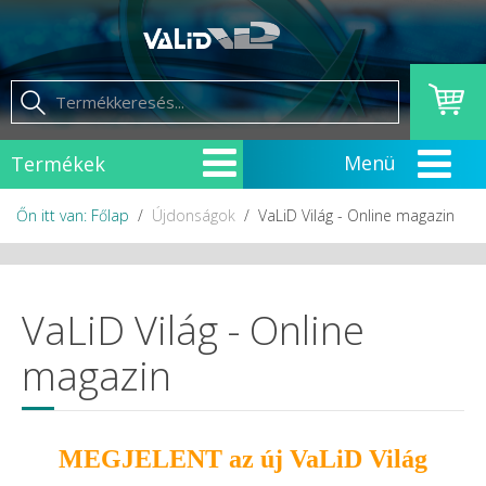
Termékek
Őn itt van: Főlap
Újdonságok
VaLiD Világ - Online magazin
VaLiD Világ - Online
magazin
MEGJELENT az új VaLiD Világ