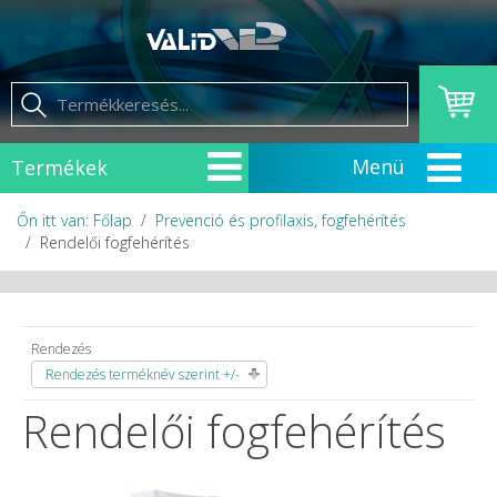
Termékek
Őn itt van: Főlap
Prevenció és profilaxis, fogfehérítés
Rendelői fogfehérítés
Rendezés
Rendezés terméknév szerint +/-
Rendelői fogfehérítés