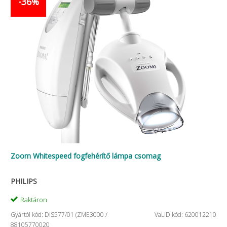
-36%
Zoom Whitespeed fogfehérítő lámpa csomag
PHILIPS
Raktáron
Gyártói kód: DIS577/01 (ZME3000 /
VaLiD kód: 620012210
88105770020