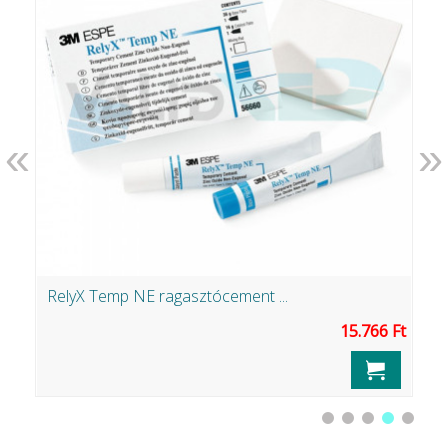
«
»
RelyX Temp NE ragasztócement ...
M
15.766 Ft