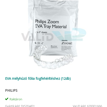
EVA mélyhúzó fólia fogfehérítéshez (12db)
PHILIPS
Raktáron
Gyártói kód: DIS204/01
VaLiD kód: 620001666