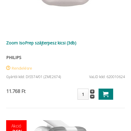
Zoom IsoPrep szájterpesz kicsi (3db)
PHILIPS
Rendelésre
Gyártói kód: DIS574/01 (ZME2674)
VaLiD kód: 620010624
11.768 Ft
Akció