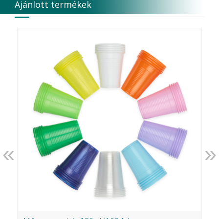
Ajánlott termékek
«
»