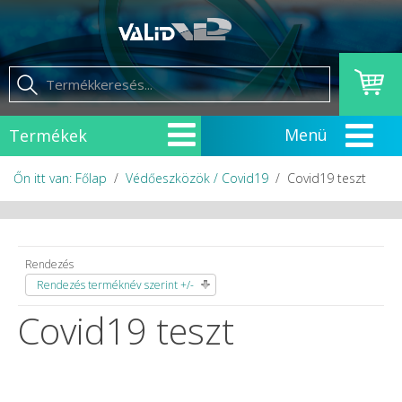
Termékek
Őn itt van: Főlap
Védőeszközök / Covid19
Covid19 teszt
Rendezés
Rendezés terméknév szerint +/-
Covid19 teszt