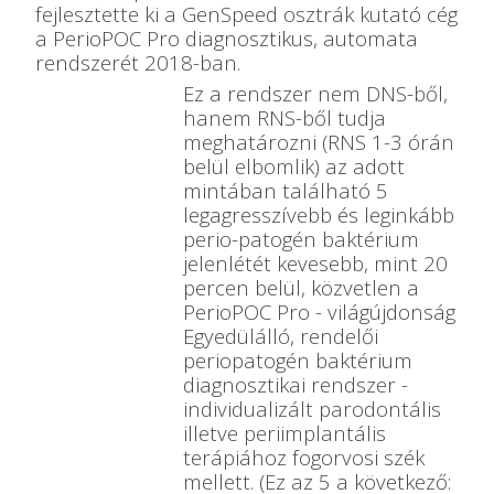
fejlesztette ki a GenSpeed osztrák kutató cég
a PerioPOC Pro diagnosztikus, automata
rendszerét 2018-ban.
Ez a rendszer nem DNS-ből,
hanem RNS-ből tudja
meghatározni (RNS 1-3 órán
belül elbomlik) az adott
mintában található 5
legagresszívebb és leginkább
perio-patogén baktérium
jelenlétét kevesebb, mint 20
percen belül, közvetlen a
PerioPOC Pro - világújdonság
Egyedülálló, rendelői
periopatogén baktérium
diagnosztikai rendszer -
individualizált parodontális
illetve periimplantális
terápiához fogorvosi szék
mellett. (Ez az 5 a következő: