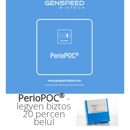
®
PerioPOC
-
legyen biztos
20 percen
belül