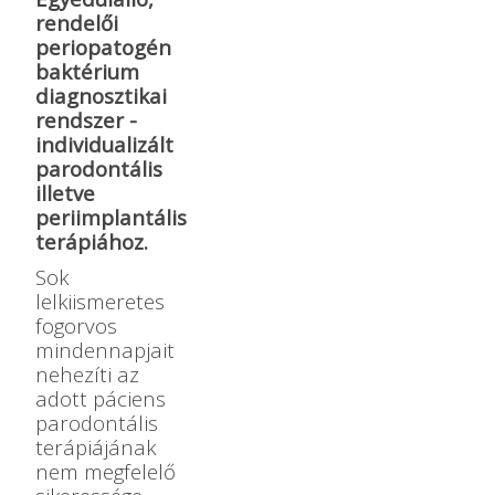
rendelői
periopatogén
baktérium
diagnosztikai
rendszer -
individualizált
parodontális
illetve
periimplantális
terápiához.
Sok
lelkiismeretes
fogorvos
mindennapjait
nehezíti az
adott páciens
parodontális
terápiájának
nem megfelelő