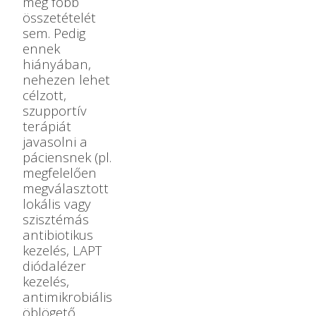
még főbb
összetételét
sem. Pedig
ennek
hiányában,
nehezen lehet
célzott,
szupportív
terápiát
javasolni a
páciensnek (pl.
megfelelően
megválasztott
lokális vagy
szisztémás
antibiotikus
kezelés, LAPT
diódalézer
kezelés,
antimikrobiális
öblögető