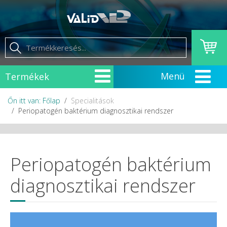
Termékek
Őn itt van: Főlap
Specialitások
Periopatogén baktérium diagnosztikai rendszer
Periopatogén baktérium
diagnosztikai rendszer