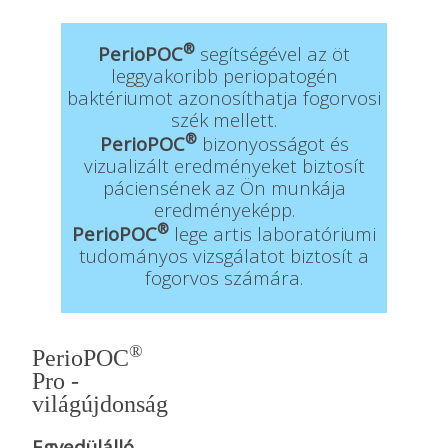
®
PerioPOC
segítségével az öt
leggyakoribb periopatogén
baktériumot azonosíthatja fogorvosi
szék mellett.
®
PerioPOC
bizonyosságot és
vizualizált eredményeket biztosít
páciensének az Ön munkája
eredményeképp.
®
PerioPOC
lege artis laboratóriumi
tudományos vizsgálatot biztosít a
fogorvos számára.
®
PerioPOC
Pro -
világújdonság
Egyedülálló,