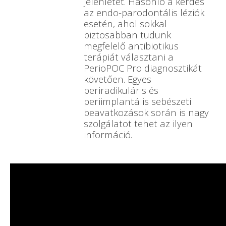
jelenlétét. Hasonló a kérdés
az endo-parodontális léziók
esetén, ahol sokkal
biztosabban tudunk
megfelelő antibiotikus
terápiát választani a
PerioPOC Pro diagnosztikát
követően. Egyes
periradikuláris és
periimplantális sebészeti
beavatkozások során is nagy
szolgálatot tehet az ilyen
információ.