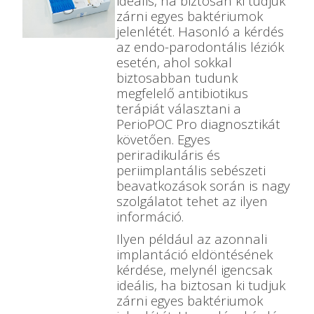
ideális, ha biztosan ki tudjuk
zárni egyes baktériumok
jelenlétét. Hasonló a kérdés
az endo-parodontális léziók
esetén, ahol sokkal
biztosabban tudunk
megfelelő antibiotikus
terápiát választani a
PerioPOC Pro diagnosztikát
követően. Egyes
periradikuláris és
periimplantális sebészeti
beavatkozások során is nagy
szolgálatot tehet az ilyen
információ.
Ilyen például az azonnali
implantáció eldöntésének
kérdése, melynél igencsak
ideális, ha biztosan ki tudjuk
zárni egyes baktériumok