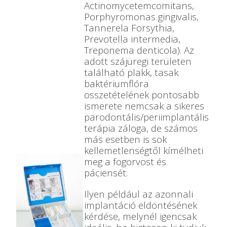
Actinomycetemcomitans,
Porphyromonas gingivalis,
Tannerela Forsythia,
Prevotella intermedia,
Treponema denticola). Az
adott szájüregi területen
található plakk, tasak
baktériumflóra
összetételének pontosabb
ismerete nemcsak a sikeres
parodontális/periimplantális
terápia záloga, de számos
más esetben is sok
kellemetlenségtől kímélheti
meg a fogorvost és
páciensét.
Ilyen például az azonnali
implantáció eldöntésének
kérdése, melynél igencsak