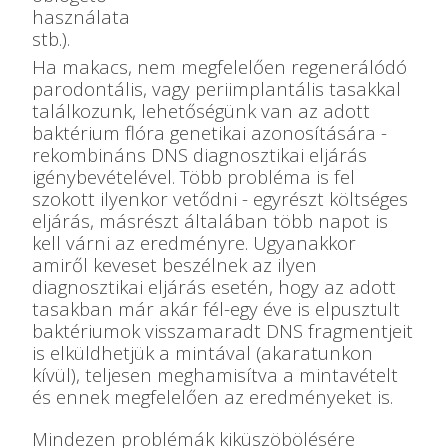
használata
stb.).
Ha makacs, nem megfelelően regenerálódó
parodontális, vagy periimplantális tasakkal
találkozunk, lehetőségünk van az adott
baktérium flóra genetikai azonosítására -
rekombináns DNS diagnosztikai eljárás
igénybevételével. Több probléma is fel
szokott ilyenkor vetődni - egyrészt költséges
eljárás, másrészt általában több napot is
kell várni az eredményre. Ugyanakkor
amiről keveset beszélnek az ilyen
diagnosztikai eljárás esetén, hogy az adott
tasakban már akár fél-egy éve is elpusztult
baktériumok visszamaradt DNS fragmentjeit
is elküldhetjük a mintával (akaratunkon
kívül), teljesen meghamisítva a mintavételt
és ennek megfelelően az eredményeket is.
Mindezen problémák kiküszöbölésére