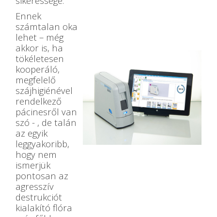
sikeressége.
Ennek
számtalan oka
lehet – még
akkor is, ha
tökéletesen
kooperáló,
megfelelő
szájhigiénével
rendelkező
pácinesről van
szó - , de talán
az egyik
leggyakoribb,
hogy nem
ismerjük
pontosan az
agresszív
destrukciót
kialakító flóra