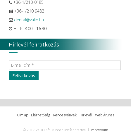
+36-1/210-0185
+36-1/210 9482
dental@valid.hu
H - P: 8:00 -
16:30
Hírlevél feliratkozás
Címlap
Elérhetőség
Rendezvények
Hírlevél
Web Áruház
© 2017 VaLiD Kft. Minden jog fenntartva! |
Impressum