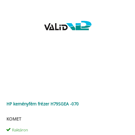
HP keményfém frézer H79SGEA -070
KOMET
Raktáron