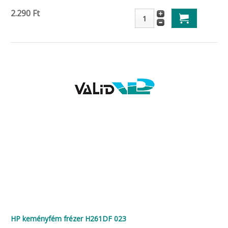
2.290 Ft
HP keményfém frézer H261DF 023