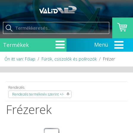
Termékek
Őn itt van: Főlap
Fúrók, csiszolók és polírozók
Frézer
Rendezés
Rendezés terméknév szerint +/-
Frézerek