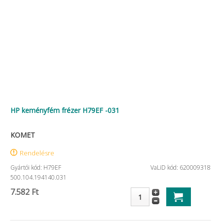
HP keményfém frézer H79EF -031
KOMET
Rendelésre
Gyártói kód: H79EF
VaLiD kód: 620009318
500.104.194140.031
7.582 Ft