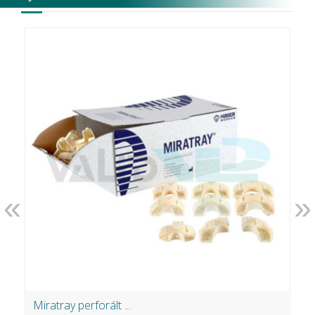
«
»
Miratray perforált ...
F