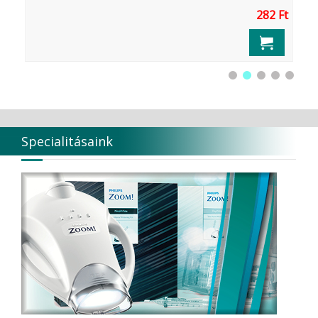
Ft
282 Ft
Specialitásaink