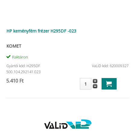
HP keményfém frézer H295DF -023
KOMET
Raktáron
Gyártói kód: H295DF
VaLiD kód: 620009327
500.104.292141.023
5.410 Ft