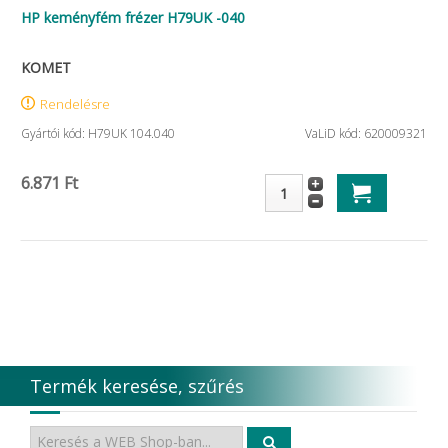
HP keményfém frézer H79UK -040
KOMET
Rendelésre
Gyártói kód: H79UK 104.040
VaLiD kód: 620009321
6.871 Ft
Termék keresése, szűrés