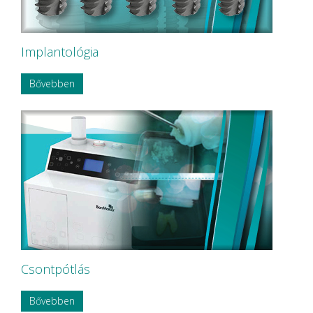
Implantológia
Bővebben
Csontpótlás
Bővebben