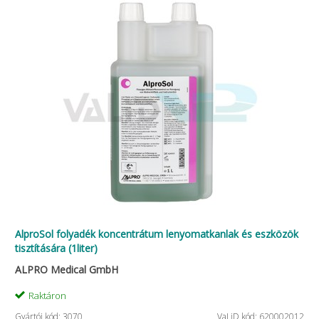
AlproSol folyadék koncentrátum lenyomatkanlak és eszközök
tisztítására (1liter)
ALPRO Medical GmbH
Raktáron
Gyártói kód: 3070
VaLiD kód: 620002012