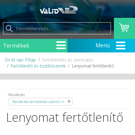
Termékek
Őn itt van: Főlap
Fertőtlenítés és sterilizálás
Fertőtlenítő és tisztítószerek
Lenyomat fertőtlenítő
Rendezés
Rendezés terméknév szerint +/-
Lenyomat fertőtlenítő