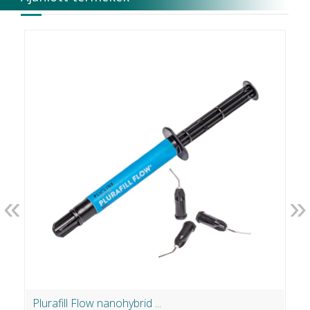
«
»
Plurafill Flow nanohybrid ...
C