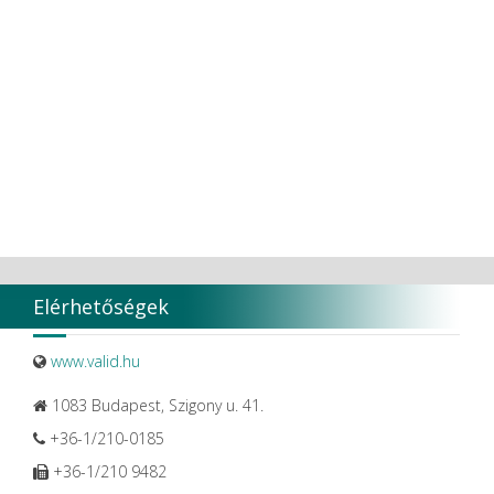
Ultradent Products Inc.
Unigloves
VaLiD
VDENTAL
VDW
VITA
Vivaldi Kft.
VOCO
W&H Dentalwerk G.m.b.H.
WHITESmile Gmbh.
Winix Europe
WMSW
Zhermack SpA
Elérhetőségek
www.valid.hu
1083 Budapest, Szigony u. 41.
+36-1/210-0185
+36-1/210 9482