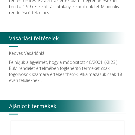
térítésmentes. Ez alatt az érték alatti megrendeléseknél
Dental Pacific
bruttó 1.995 Ft szállítási átalányt számítunk fel. Minimális
Dentis
rendelési érték nincs.
Dentsolv AB
Dentsply
Dentsply Maillefer
Dentsply Sirona
Vásárlási feltételek
Detax
DFS
DIADENT
Kedves Vásárlónk!
Diaswiss S.A.
Felhívjuk a figyelmét, hogy a módosított 40/2001. (XII.23.)
DIRECTA AB
EüM rendelet értelmében fogfehérítő terméket csak
Discus Dental PHILIPS
fogorvosok számára értékesíthetők. Alkalmazásuk csak 18
DISPOTECH S.r.l.
éven felülieknek...
DKL
DMG
DÜRR DENTAL SE
DUX
Ajánlott termékek
Edelweiss Dentistry Products GmbH
Edenta
Egyéb gyártó
EMS
Enbio Group AG