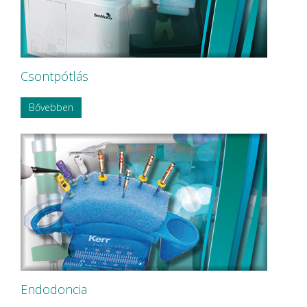
OMNIA
P&T Medical Equipment Co. Ltd
P.P.H CERKAMED
Pentron SpofaDental a.s.
PHILIPS
PHILIPS Sonicare
Csontpótlás
PluLine
Pluradent AG & Co KG
Bővebben
PNH Intl Corp
Polydentia
Prime Dental
REXAM
Riemser
RINN Dentsply MPL
Ritter Concept GmbH.
Roeko
Safe Laser Trade Kft.
SANITARIA
SCA Hygiene Products AB
Schembera
SCHEU-DENTAL GmbH
Endodoncia
SCHÜLKE
Schütz Dental