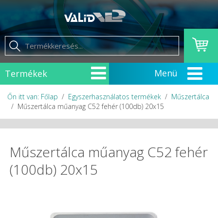
Termékek
Őn itt van: Főlap
Egyszerhasználatos termékek
Műszertálca
Műszertálca műanyag C52 fehér (100db) 20x15
Műszertálca műanyag C52 fehér
(100db) 20x15