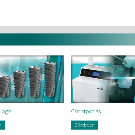
adatai
lógia
Csontpótlás
n
Bővebben