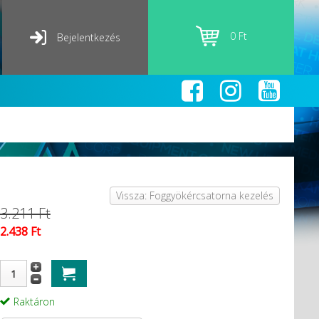
0 Ft
Bejelentkezés
Vissza: Foggyökércsatorna kezelés
3.211 Ft
2.438 Ft
Raktáron