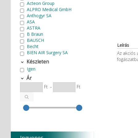
Acteon Group
ALPRO Medical GmbH
Anthogyr SA
ASA
ASTRA
B Braun
BAUSCH
Leírás
Becht
BIEN AIR Surgery SA
Az akciós 
Bode Chemie
fogászatba
Készleten
Cardex
Igen
Carlo de Giorgi srl
CATTANI SpA
Ár
CAVEX
Ft
-
Ft
Cefla S.C.
CEMM Dental High Tech Ltd.
Colténe Whaledent
Coxo Medical Instrument Co.
Ltd.
CURADEN
D.F.S.
Degradable Sol. AG
Ingyenes