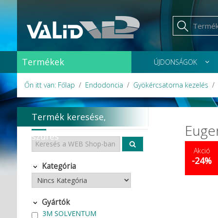
Termékek
ÚJDONSÁGOK
Őn itt van: Főlap
Endodoncia
Gyökércsatorna kezelés
Termék keresése,
Eugen
szűrés
Akció
-24%
Kategória
Gyártók
3M SOLVENTUM