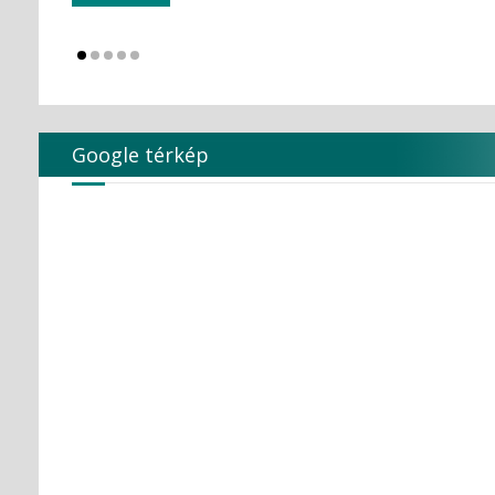
KULZER
Kuraray Dental
LARIDENT S.r.l.
Loser
Magenta Technology Co.,Ltd
MAILLEFER
Google térkép
MAJOR Prodotti Dentari S.p.A.
MARK3
MAVIG
MAXTER Premium Quality
MECTRON S.r.l.
MEDESY s.r.l.
Medical Care
MEDICOM Helthcare B.V.
MEDISTOCK
MEDIT corp.
MERCATOR MEDICAL
Microbrush
MLG MedicalInstrument
Molar Chemicals Kft.
Mölnlycke Health Care
NEW LIFE RADIOLOGY s.r.l.