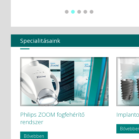
Global Surgical Corporation
HÁDÉNS Dentál Átervinning HB
Hager & Werken GmbH c Co. KG
HAMMACHER
Hartmann
Harvard Dental
Heraeus Kulzer GmbH
Specialitásaink
Hoffmann Dental
Humble
HYCARE
Hygenic
Intensív
Ivoclar Vivadent
KAVO
KaVo Kerr
KerrEndo
KerrHawe SA
KETTENBACH GmbH & Co. KG.
Philips ZOOM fogfehérítő
Implanto
KODAK
KODAK Carestream
rendszer
KOMET
Bővebbe
Korea Dental Solution Co., Ltd.
Bővebben
Kovácsházi