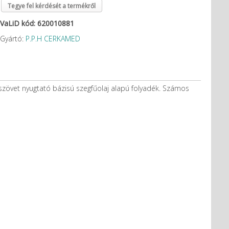
Tegye fel kérdését a termékről
VaLiD kód: 620010881
Gyártó:
P.P.H CERKAMED
aszövet nyugtató bázisú szegfűolaj alapú folyadék. Számos