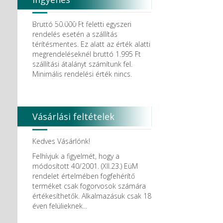
Degradable Solutions AG
DELTA RT.
házhozszállítás
Dendia GmbH
Bruttó 50.000 Ft feletti egyszeri
DenMat Holdings, LLC
rendelés esetén a szállítás
Dental Film srl.
térítésmentes. Ez alatt az érték alatti
Dental Pacific
megrendeléseknél bruttó 1.995 Ft
Dentis
szállítási átalányt számítunk fel.
Dentsolv AB
Minimális rendelési érték nincs.
Dentsply
Dentsply Maillefer
Dentsply Sirona
Detax
Vásárlási feltételek
DFS
DIADENT
Diaswiss S.A.
Kedves Vásárlónk!
DIRECTA AB
Felhívjuk a figyelmét, hogy a
Discus Dental PHILIPS
módosított 40/2001. (XII.23.) EüM
DISPOTECH S.r.l.
rendelet értelmében fogfehérítő
DKL
terméket csak fogorvosok számára
DMG
értékesíthetők. Alkalmazásuk csak 18
DÜRR DENTAL SE
éven felülieknek...
DUX
Edelweiss Dentistry Products