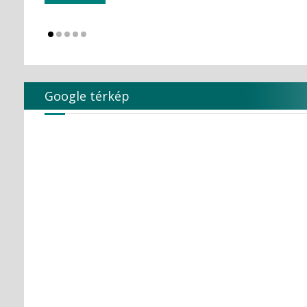
KULZER
Kuraray Dental
LARIDENT S.r.l.
Loser
Magenta Technology Co.,Ltd
MAILLEFER
Google térkép
MAJOR Prodotti Dentari S.p.A.
MARK3
MAVIG
MAXTER Premium Quality
MECTRON S.r.l.
MEDESY s.r.l.
Medical Care
MEDICOM Helthcare B.V.
MEDISTOCK
MEDIT corp.
MERCATOR MEDICAL
Microbrush
MLG MedicalInstrument
Molar Chemicals Kft.
Mölnlycke Health Care
NEW LIFE RADIOLOGY s.r.l.