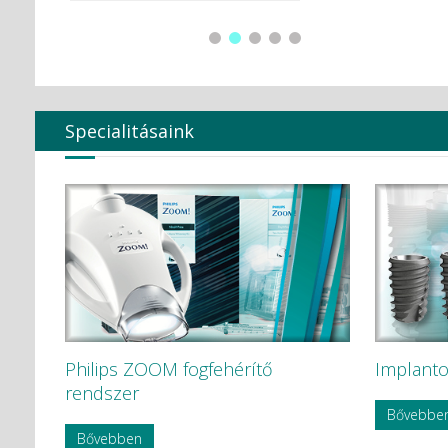
adatai
Global Surgical Corporation
HÁDÉNS Dentál Átervinning HB
Hager & Werken GmbH c Co. KG
HAMMACHER
Hartmann
Harvard Dental
Heraeus Kulzer GmbH
Specialitásaink
Hoffmann Dental
Humble
HYCARE
Hygenic
Intensív
Ivoclar Vivadent
KAVO
KaVo Kerr
KerrEndo
KerrHawe SA
KETTENBACH GmbH & Co. KG.
Philips ZOOM fogfehérítő
Implanto
KODAK
KODAK Carestream
rendszer
KOMET
Bővebbe
Korea Dental Solution Co., Ltd.
Bővebben
Kovácsházi