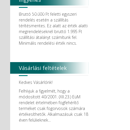
Degradable Solutions AG
DELTA RT.
házhozszállítás
Dendia GmbH
Bruttó 50.000 Ft feletti egyszeri
DenMat Holdings, LLC
rendelés esetén a szállítás
Dental Film srl.
térítésmentes. Ez alatt az érték alatti
Dental Pacific
megrendeléseknél bruttó 1.995 Ft
Dentis
szállítási átalányt számítunk fel.
Dentsolv AB
Minimális rendelési érték nincs.
Dentsply
Dentsply Maillefer
Dentsply Sirona
Detax
Vásárlási feltételek
DFS
DIADENT
Diaswiss S.A.
Kedves Vásárlónk!
DIRECTA AB
Felhívjuk a figyelmét, hogy a
Discus Dental PHILIPS
módosított 40/2001. (XII.23.) EüM
DISPOTECH S.r.l.
rendelet értelmében fogfehérítő
DKL
terméket csak fogorvosok számára
DMG
értékesíthetők. Alkalmazásuk csak 18
DÜRR DENTAL SE
éven felülieknek...
DUX
Edelweiss Dentistry Products