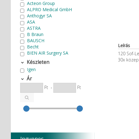
Acteon Group
ALPRO Medical GmbH
Anthogyr SA
ASA
ASTRA
B Braun
BAUSCH
Leírás
Becht
BIEN AIR Surgery SA
120 Sof-L
Bode Chemie
30x közep
Készleten
Cardex
Igen
Carlo de Giorgi srl
CATTANI SpA
Ár
CAVEX
Ft
-
Ft
Cefla S.C.
CEMM Dental High Tech Ltd.
Colténe Whaledent
Coxo Medical Instrument Co.
Ltd.
CURADEN
D.F.S.
Degradable Sol. AG
Ingyenes