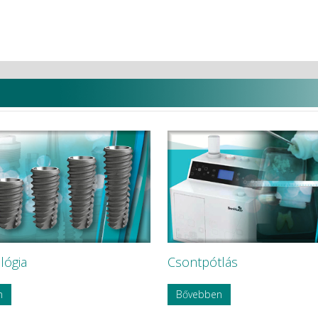
lógia
Csontpótlás
n
Bővebben