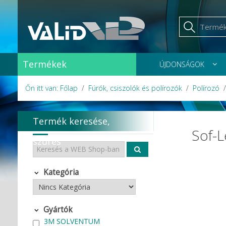
Termékek
ÚJDONSÁGOK
Őn itt van: Főlap
Fúrók, csiszolók és polírozók
Polírozó
Termék keresése,
Sof-L
szűrés
Kategória
Gyártók
3M SOLVENTUM