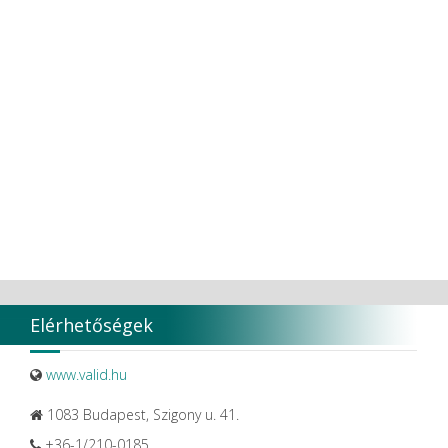
TT TOOTH TRANSFORMER S.R.L.
Ultradent products
Ultradent Products Inc.
Unigloves
VaLiD
VDENTAL
VDW
VITA
Vivaldi Kft.
VOCO
W&H Dentalwerk G.m.b.H.
WHITESmile Gmbh.
Winix Europe
WMSW
Zhermack SpA
Elérhetőségek
www.valid.hu
1083 Budapest, Szigony u. 41.
+36-1/210-0185