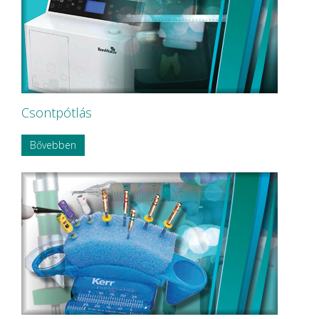
NOUVAG AG
NSK
OMNIA
P&T Medical Equipment Co. Ltd
P.P.H CERKAMED
Pentron SpofaDental a.s.
PHILIPS
PHILIPS Sonicare
Csontpótlás
PluLine
Pluradent AG & Co KG
Bővebben
PNH Intl Corp
Polydentia
Prime Dental
REXAM
Riemser
RINN Dentsply MPL
Ritter Concept GmbH.
Roeko
Safe Laser Trade Kft.
SANITARIA
SCA Hygiene Products AB
Schembera