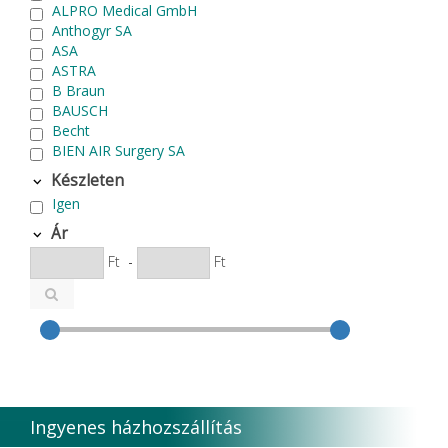
ALPRO Medical GmbH
Anthogyr SA
ASA
ASTRA
B Braun
BAUSCH
Becht
BIEN AIR Surgery SA
Bode Chemie
Készleten
Cardex
Igen
Carlo de Giorgi srl
CATTANI SpA
Ár
CAVEX
Ft
-
Ft
Cefla S.C.
CEMM Dental High Tech Ltd.
Colténe Whaledent
Coxo Medical Instrument Co. Ltd.
CURADEN
D.F.S.
Degradable Sol. AG
Degradable Solutions AG
Ingyenes házhozszállítás
DELTA RT.