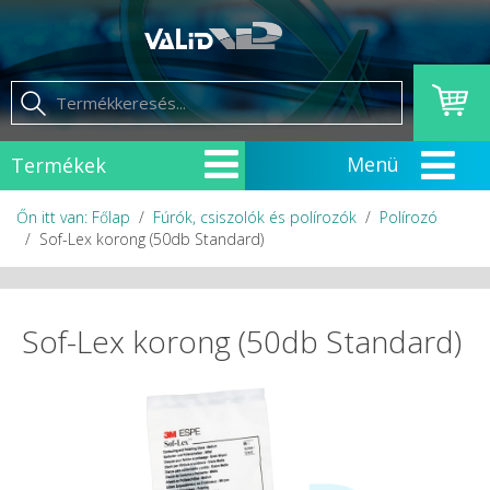
Termékek
Őn itt van: Főlap
Fúrók, csiszolók és polírozók
Polírozó
Sof-Lex korong (50db Standard)
Sof-Lex korong (50db Standard)