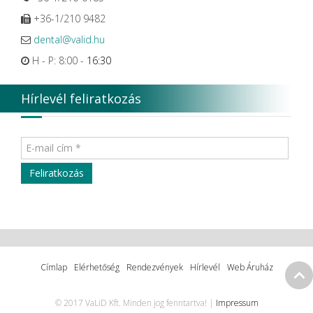
+36-1/210 9482
dental@valid.hu
H - P: 8:00 -
16:30
Hírlevél feliratkozás
Címlap
Elérhetőség
Rendezvények
Hírlevél
Web Áruház
© 2017 VaLiD Kft. Minden jog fenntartva! |
Impressum