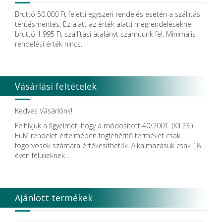
Dendia GmbH
DenMat Holdings, LLC
Bruttó 50.000 Ft feletti egyszeri rendelés esetén a szállítás
Dental Film srl.
térítésmentes. Ez alatt az érték alatti megrendeléseknél
Dental Pacific
bruttó 1.995 Ft szállítási átalányt számítunk fel. Minimális
Dentis
rendelési érték nincs.
Dentsolv AB
Dentsply
Dentsply Maillefer
Dentsply Sirona
Vásárlási feltételek
Detax
DFS
DIADENT
Kedves Vásárlónk!
Diaswiss S.A.
Felhívjuk a figyelmét, hogy a módosított 40/2001. (XII.23.)
DIRECTA AB
EüM rendelet értelmében fogfehérítő terméket csak
Discus Dental PHILIPS
fogorvosok számára értékesíthetők. Alkalmazásuk csak 18
DISPOTECH S.r.l.
éven felülieknek...
DKL
DMG
DÜRR DENTAL SE
DUX
Ajánlott termékek
Edelweiss Dentistry Products GmbH
Edenta
Egyéb gyártó