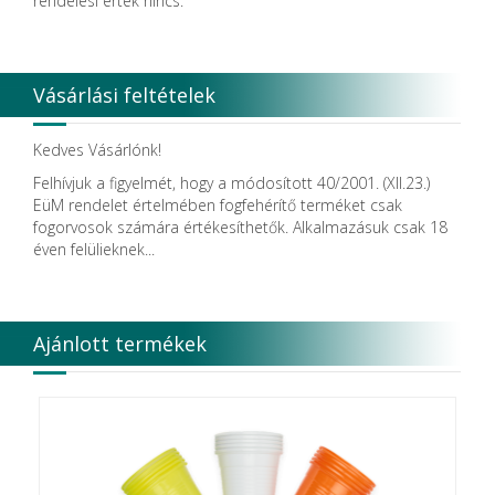
rendelési érték nincs.
Dentsolv AB
Dentsply
Dentsply Maillefer
Dentsply Sirona
Vásárlási feltételek
Detax
DFS
DIADENT
Kedves Vásárlónk!
Diaswiss S.A.
Felhívjuk a figyelmét, hogy a módosított 40/2001. (XII.23.)
DIRECTA AB
EüM rendelet értelmében fogfehérítő terméket csak
Discus Dental PHILIPS
fogorvosok számára értékesíthetők. Alkalmazásuk csak 18
DISPOTECH S.r.l.
éven felülieknek...
DKL
DMG
DÜRR DENTAL SE
DUX
Ajánlott termékek
Edelweiss Dentistry Products GmbH
Edenta
Egyéb gyártó
EMS
Enbio Group AG
Essity Higiene and Health AB
Ethicon