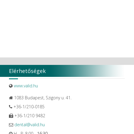
VaLiD
VDENTAL
VDW
VITA
Vivaldi Kft.
VOCO
W&H Dentalwerk G.m.b.H.
WHITESmile Gmbh.
Winix Europe
WMSW
Zhermack SpA
Elérhetőségek
www.valid.hu
1083 Budapest, Szigony u. 41.
+36-1/210-0185
+36-1/210 9482
dental@valid.hu
H - P: 8:00 -
16:30