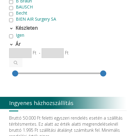
B Braun
BAUSCH
Becht
BIEN AIR Surgery SA
Bode Chemie
Készleten
Cardex
Igen
Carlo de Giorgi srl
CATTANI SpA
Ár
CAVEX
Ft
-
Ft
Cefla S.C.
CEMM Dental High Tech Ltd.
Colténe Whaledent
Coxo Medical Instrument Co. Ltd.
CURADEN
D.F.S.
Degradable Sol. AG
Degradable Solutions AG
Ingyenes házhozszállítás
DELTA RT.
Dendia GmbH
DenMat Holdings, LLC
Bruttó 50.000 Ft feletti egyszeri rendelés esetén a szállítás
Dental Film srl.
térítésmentes. Ez alatt az érték alatti megrendeléseknél
Dental Pacific
bruttó 1.995 Ft szállítási átalányt számítunk fel. Minimális
Dentis