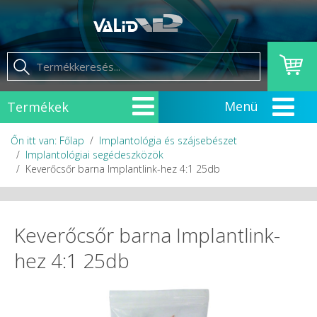
Termékek
Őn itt van: Főlap
Implantológia és szájsebészet
Implantológiai segédeszközök
Keverőcsőr barna Implantlink-hez 4:1 25db
Keverőcsőr barna Implantlink-
hez 4:1 25db