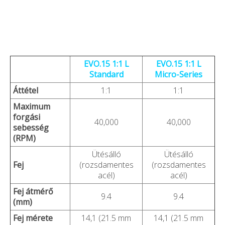
EVO.15 1:1 L
EVO.15 1:1 L
Standard
Micro-Series
Áttétel
1:1
1:1
Maximum
forgási
40,000
40,000
sebesség
(RPM)
Ütésálló
Ütésálló
Fej
(rozsdamentes
(rozsdamentes
acél)
acél)
Fej átmérő
9.4
9.4
(mm)
Fej mérete
14,1 (21.5 mm
14,1 (21.5 mm