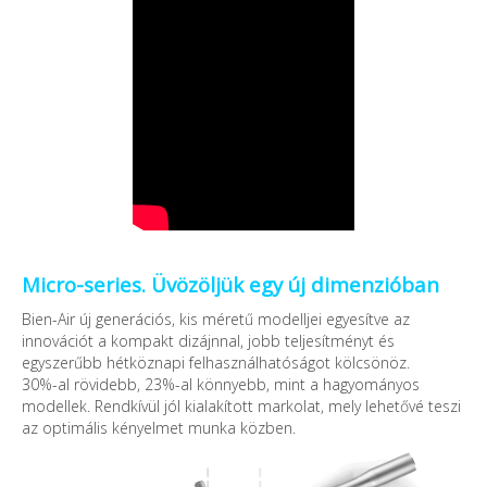
Micro-series. Üvözöljük egy új dimenzióban
Bien-Air új generációs, kis méretű modelljei egyesítve az
innovációt a kompakt dizájnnal, jobb teljesítményt és
egyszerűbb hétköznapi felhasználhatóságot kölcsönöz.
30%-al rövidebb, 23%-al könnyebb, mint a hagyományos
modellek. Rendkívül jól kialakított markolat, mely lehetővé teszi
az optimális kényelmet munka közben.