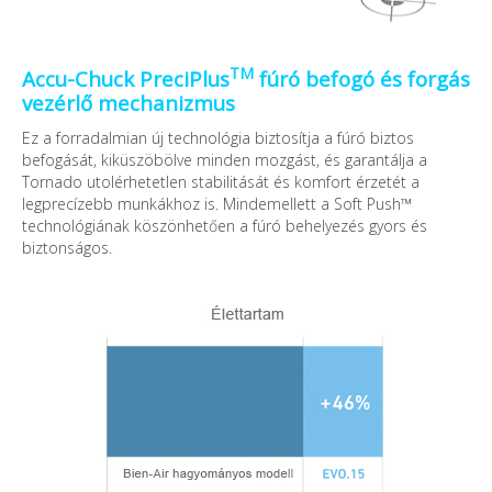
TM
Accu-Chuck PreciPlus
fúró befogó és forgás
vezérlő
mechanizmus
Ez a forradalmian új technológia biztosítja a fúró biztos
befogását, kiküszöbölve minden mozgást, és garantálja a
Tornado utolérhetetlen stabilitását és komfort érzetét a
legprecízebb munkákhoz is. Mindemellett a Soft Push™
technológiának köszönhetően a fúró behelyezés gyors és
biztonságos.