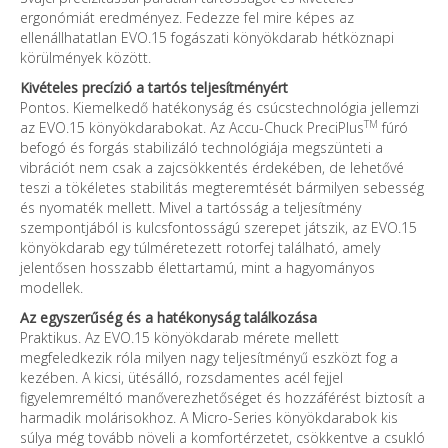
ergonómiát eredményez. Fedezze fel mire képes az
ellenállhatatlan EVO.15 fogászati könyökdarab hétköznapi
körülmények között.
Kivételes precízió a tartós teljesítményért
Pontos. Kiemelkedő hatékonyság és csúcstechnológia jellemzi
TM
az EVO.15 könyökdarabokat. Az Accu-Chuck PreciPlus
fúró
befogó és forgás stabilizáló technológiája megszünteti a
vibrációt nem csak a zajcsökkentés érdekében, de lehetővé
teszi a tökéletes stabilitás megteremtését bármilyen sebesség
és nyomaték mellett. Mivel a tartósság a teljesítmény
szempontjából is kulcsfontosságú szerepet játszik, az EVO.15
könyökdarab egy túlméretezett rotorfej található, amely
jelentősen hosszabb élettartamú, mint a hagyományos
modellek.
Az egyszerűség és a hatékonyság találkozása
Praktikus. Az EVO.15 könyökdarab mérete mellett
megfeledkezik róla milyen nagy teljesítményű eszközt fog a
kezében. A kicsi, ütésálló, rozsdamentes acél fejjel
figyelemreméltó manőverezhetőséget és hozzáférést biztosít a
harmadik molárisokhoz. A Micro-Series könyökdarabok kis
súlya még tovább növeli a komfortérzetet, csökkentve a csukló