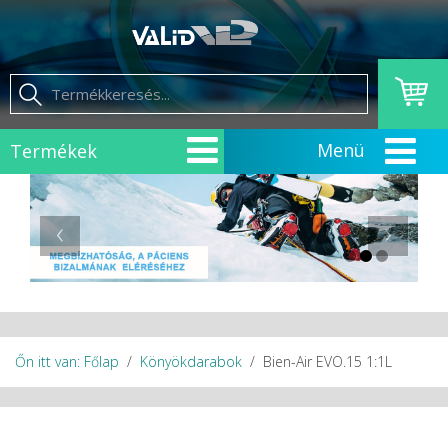
Termékek
‹
›
Őn itt van: Főlap
Könyökdarabok
Bien-Air EVO.15 1:1L