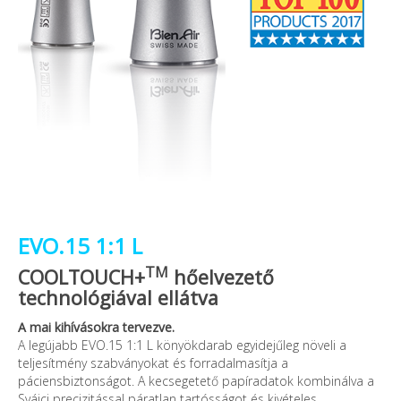
EVO.15 1:1 L
TM
COOLTOUCH+
hőelvezető
technológiával ellátva
A mai kihívásokra tervezve.
A legújabb EVO.15 1:1 L könyökdarab egyidejűleg növeli a
teljesítmény szabványokat és forradalmasítja a
páciensbiztonságot. A kecsegetető papíradatok kombinálva a
Svájci precizitással páratlan tartósságot és kivételes