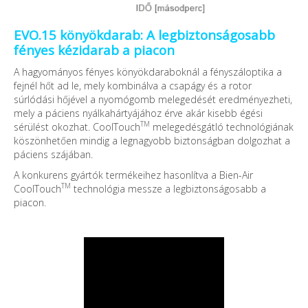
EVO.15 könyökdarab: A legbiztonságosabb
fényes kézidarab a piacon
A hagyományos fényes könyökdaraboknál a fényszáloptika a
fejnél hőt ad le, mely kombinálva a csapágy és a rotor
súrlódási hőjével a nyomógomb melegedését eredményezheti,
mely a páciens nyálkahártyájához érve akár kisebb égési
TM
sérülést okozhat. CoolTouch
melegedésgátló technológiának
köszönhetően mindig a legnagyobb biztonságban dolgozhat a
páciens szájában.
A konkurens gyártók termékeihez hasonlítva a Bien-Air
TM
CoolTouch
technológia messze a legbiztonságosabb a
piacon.