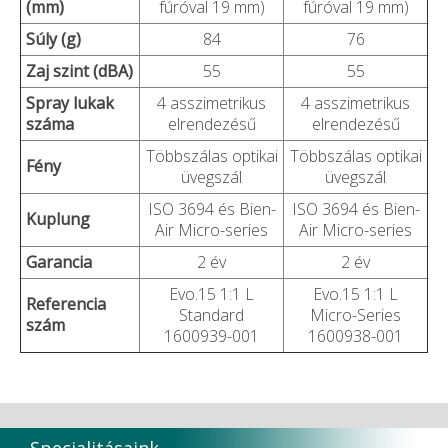
(mm)
fúróval 19 mm)
fúróval 19 mm)
Súly (g)
84
76
Zaj szint (dBA)
55
55
Spray lukak
4 asszimetrikus
4 asszimetrikus
száma
elrendezésű
elrendezésű
Többszálas optikai
Többszálas optikai
F
ény
üvegszál
üvegszál
ISO 3694 és Bien-
ISO 3694 és Bien-
Kuplung
Air Micro-series
Air Micro-series
Garancia
2 év
2 év
Evo.15 1:1 L
Evo.15 1:1 L
Referencia
Standard
Micro-Series
szám
1600939-001
1600938-001