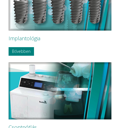
Implantológia
Bővebben
Csontpótlás