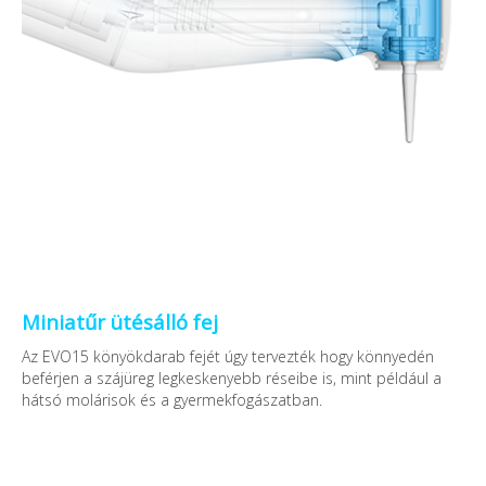
Miniatűr ütésálló fej
Az EVO15 könyökdarab fejét úgy tervezték hogy könnyedén
beférjen a szájüreg legkeskenyebb réseibe is, mint például a
hátsó molárisok és a gyermekfogászatban.