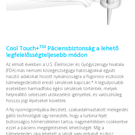
TM
Cool Touch+
Páciensbiztonság a lehető
legfelelősségteljesebb módon
Az elmúlt években a U.S. Élelmiszer és Gyógyszerügyi hivatala
(FDA) más nemzeti közegészségügyi hatóságokkal együtt
riasztó adatokat hozott nyilvánosságra a fogorvosi eszközök
túlmelegedéséből eredő sérülések kapcsán.* A legsúlyosabb
esetekben harmadfokú égési sérülések történtek, melyek
helyreállító sebészeti utókezelést igényeltek, és valószínűleg
hosszú jogi lépéseket követtek.
A fej nyomógombjába illesztett, szabadalmaztatott melegedés
gátló technológiát úgy tervezték, hogy a turbina fejét
biztonságos hőmérsékleten tartsa, nagymértékben csökkentve
ezzel a páciens megégetésének lehetőségét. Míg a
túlmelegedés oka lehetett a sérült vagy eldugult eszköz,