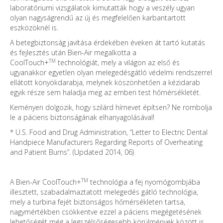
laboratóriumi vizsgálatok kimutatták hogy a veszély ugyan
olyan nagyságrendű az új és megfelelően karbantartott
eszközöknél is.
A betegbiztonság javítása érdekében éveken át tartó kutatás
és fejlesztés után Bien-Air megalkotta a
TM
CoolTouch+
technológiát, mely a világon az első és
ugyanakkor egyetlen olyan melegedésgátló védelmi rendszerrel
ellátott könyökdarabja, melynek köszönhetően a kézidarab
egyik része sem haladja meg az emberi test hőmérsékletét.
Keményen dolgozik, hogy szilárd hírnevet építsen? Ne rombolja
le a páciens biztonságának elhanyagolásával!
* U.S. Food and Drug Administration, “Letter to Electric Dental
Handpiece Manufacturers Regarding Reports of Overheating
and Patient Burns”. (Updated 2014, 06)
TM
A Bien-Air CoolTouch+
technológia a fej nyomógombjába
illesztett, szabadalmaztatott melegedés gátló technológia,
mely a turbina fejét biztonságos hőmérsékleten tartsa,
nagymértékben csökkentve ezzel a páciens megégetésének
lehetőségét még a legszélsőségesebb körülmények között is.