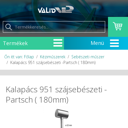
Termékek
Őn itt van: Főlap
Kéziműszerek
Sebészeti műszer
Kalapács 951 szájsebészeti -Partsch ( 180mm)
Kalapács 951 szájsebészeti -
Partsch ( 180mm)