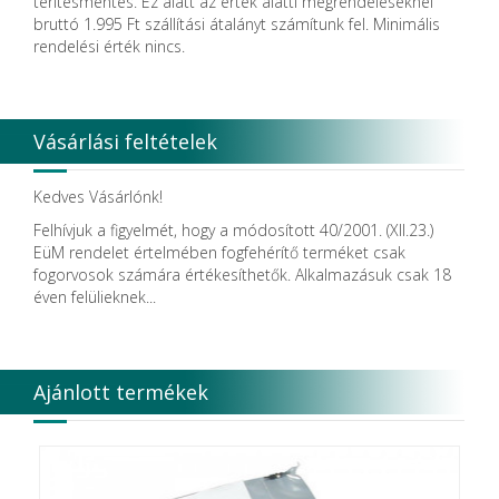
térítésmentes. Ez alatt az érték alatti megrendeléseknél
Dental Pacific
bruttó 1.995 Ft szállítási átalányt számítunk fel. Minimális
Dentis
rendelési érték nincs.
Dentsolv AB
Dentsply
Dentsply Maillefer
Dentsply Sirona
Vásárlási feltételek
Detax
DFS
DIADENT
Kedves Vásárlónk!
Diaswiss S.A.
Felhívjuk a figyelmét, hogy a módosított 40/2001. (XII.23.)
DIRECTA AB
EüM rendelet értelmében fogfehérítő terméket csak
Discus Dental PHILIPS
fogorvosok számára értékesíthetők. Alkalmazásuk csak 18
DISPOTECH S.r.l.
éven felülieknek...
DKL
DMG
DÜRR DENTAL SE
DUX
Ajánlott termékek
Edelweiss Dentistry Products GmbH
Edenta
Egyéb gyártó
EMS
Enbio Group AG