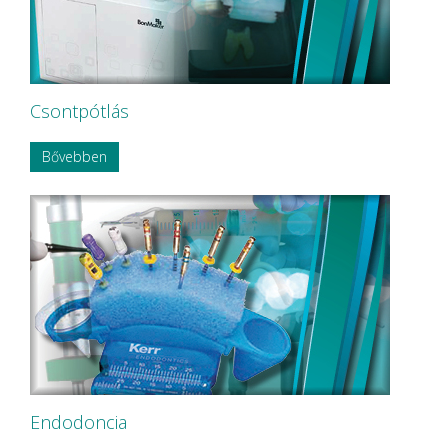
OMNIA
P&T Medical Equipment Co. Ltd
P.P.H CERKAMED
Pentron SpofaDental a.s.
PHILIPS
PHILIPS Sonicare
Csontpótlás
PluLine
Pluradent AG & Co KG
Bővebben
PNH Intl Corp
Polydentia
Prime Dental
REXAM
Riemser
RINN Dentsply MPL
Ritter Concept GmbH.
Roeko
Safe Laser Trade Kft.
SANITARIA
SCA Hygiene Products AB
Schembera
SCHEU-DENTAL GmbH
Endodoncia
SCHÜLKE
Schütz Dental