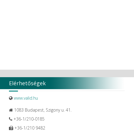
Ultradent Products Inc.
Unigloves
VaLiD
VDENTAL
VDW
VITA
Vivaldi Kft.
VOCO
W&H Dentalwerk G.m.b.H.
WHITESmile Gmbh.
Winix Europe
WMSW
Zhermack SpA
Elérhetőségek
www.valid.hu
1083 Budapest, Szigony u. 41.
+36-1/210-0185
+36-1/210 9482