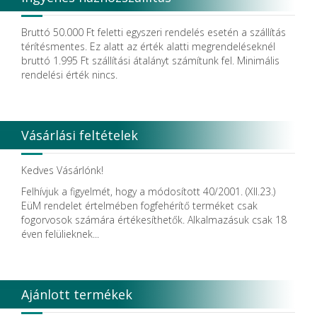
Dendia GmbH
DenMat Holdings, LLC
Bruttó 50.000 Ft feletti egyszeri rendelés esetén a szállítás
Dental Film srl.
térítésmentes. Ez alatt az érték alatti megrendeléseknél
Dental Pacific
bruttó 1.995 Ft szállítási átalányt számítunk fel. Minimális
Dentis
rendelési érték nincs.
Dentsolv AB
Dentsply
Dentsply Maillefer
Dentsply Sirona
Vásárlási feltételek
Detax
DFS
DIADENT
Kedves Vásárlónk!
Diaswiss S.A.
Felhívjuk a figyelmét, hogy a módosított 40/2001. (XII.23.)
DIRECTA AB
EüM rendelet értelmében fogfehérítő terméket csak
Discus Dental PHILIPS
fogorvosok számára értékesíthetők. Alkalmazásuk csak 18
DISPOTECH S.r.l.
éven felülieknek...
DKL
DMG
DÜRR DENTAL SE
DUX
Ajánlott termékek
Edelweiss Dentistry Products GmbH
Edenta