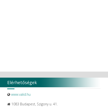
Transcodent
TT TOOTH TRANSFORMER S.R.L.
Ultradent products
Ultradent Products Inc.
Unigloves
VaLiD
VDENTAL
VDW
VITA
Vivaldi Kft.
VOCO
W&H Dentalwerk G.m.b.H.
WHITESmile Gmbh.
Winix Europe
WMSW
Zhermack SpA
Elérhetőségek
www.valid.hu
1083 Budapest, Szigony u. 41.