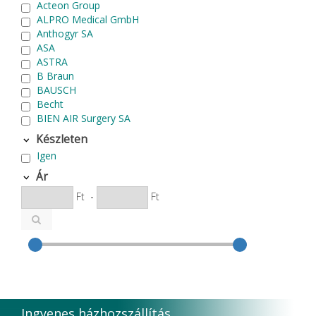
Acteon Group
ALPRO Medical GmbH
Anthogyr SA
ASA
ASTRA
B Braun
BAUSCH
Becht
BIEN AIR Surgery SA
Bode Chemie
Készleten
Cardex
Igen
Carlo de Giorgi srl
CATTANI SpA
Ár
CAVEX
Ft
-
Ft
Cefla S.C.
CEMM Dental High Tech Ltd.
Colténe Whaledent
Coxo Medical Instrument Co. Ltd.
CURADEN
D.F.S.
Degradable Sol. AG
Degradable Solutions AG
Ingyenes házhozszállítás
DELTA RT.