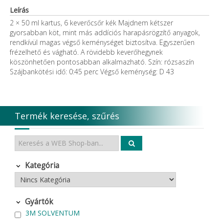
Leírás
2 × 50 ml kartus, 6 keverőcsőr kék Majdnem kétszer
gyorsabban köt, mint más addíciós harapásrögzítő anyagok,
rendkívül magas végső keménységet biztosítva. Egyszerűen
frézelhető és vágható. A rövidebb keverőhegynek
köszönhetően pontosabban alkalmazható. Szín: rózsaszín
Szájbankötési idő: 0:45 perc Végső keménység: D 43
Termék keresése, szűrés
Kategória
Gyártók
3M SOLVENTUM