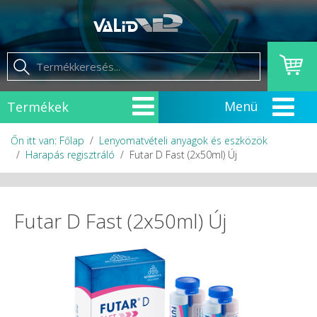
Termékek
Őn itt van: Főlap
Lenyomatvételi anyagok és eszközök
Harapás regisztráló
Futar D Fast (2x50ml) Új
Futar D Fast (2x50ml) Új