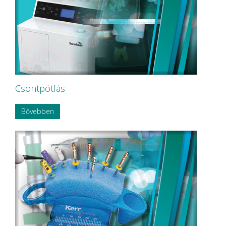
NORDISKA Dental AB
NOUVAG AG
NSK
OMNIA
P&T Medical Equipment Co. Ltd
P.P.H CERKAMED
Pentron SpofaDental a.s.
PHILIPS
PHILIPS Sonicare
Csontpótlás
PluLine
Pluradent AG & Co KG
Bővebben
PNH Intl Corp
Polydentia
Prime Dental
REXAM
Riemser
RINN Dentsply MPL
Ritter Concept GmbH.
Roeko
Safe Laser Trade Kft.
SANITARIA
SCA Hygiene Products AB
Schembera