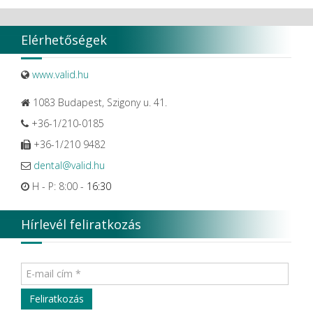
WMSW
Zhermack SpA
Elérhetőségek
www.valid.hu
1083 Budapest, Szigony u. 41.
+36-1/210-0185
+36-1/210 9482
dental@valid.hu
H - P: 8:00 -
16:30
Hírlevél feliratkozás