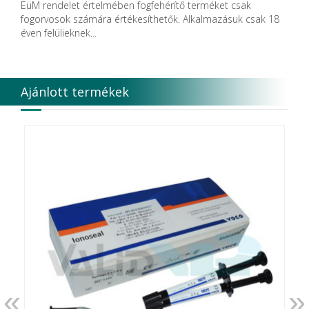
EüM rendelet értelmében fogfehérítő terméket csak
Discus Dental PHILIPS
fogorvosok számára értékesíthetők. Alkalmazásuk csak 18
DISPOTECH S.r.l.
éven felülieknek...
DKL
DMG
DÜRR DENTAL SE
DUX
Ajánlott termékek
Edelweiss Dentistry Products GmbH
Edenta
Egyéb gyártó
EMS
Enbio Group AG
Essity Higiene and Health AB
Ethicon
EURONDA
EVE
Fairfax Dental Ltd.
Falcon
FERROKEMIA
FERTISOL
FKG Dentaire
FUSSEN
«
»
G.C.FUJI