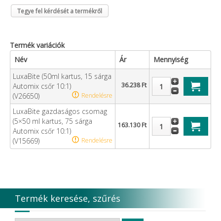
Tegye fel kérdését a termékről
Termék variációk
Név
Ár
Mennyiség
LuxaBite (50ml kartus, 15 sárga
36.238 Ft
Automix csőr 10:1)
(V26650)
Rendelésre
LuxaBite gazdaságos csomag
(5×50 ml kartus, 75 sárga
163.130 Ft
Automix csőr 10:1)
(V15669)
Rendelésre
Termék keresése, szűrés