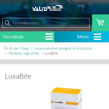
Termékek
Őn itt van: Főlap
Lenyomatvételi anyagok és eszközök
Harapás regisztráló
LuxaBite
LuxaBite