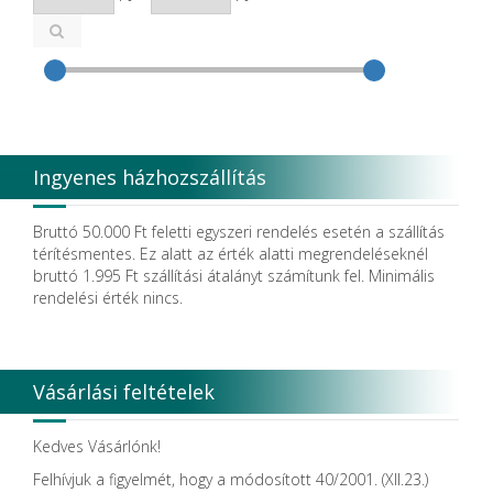
Cefla S.C.
CEMM Dental High Tech Ltd.
Colténe Whaledent
Coxo Medical Instrument Co. Ltd.
CURADEN
D.F.S.
Degradable Sol. AG
Degradable Solutions AG
Ingyenes házhozszállítás
DELTA RT.
Dendia GmbH
DenMat Holdings, LLC
Bruttó 50.000 Ft feletti egyszeri rendelés esetén a szállítás
Dental Film srl.
térítésmentes. Ez alatt az érték alatti megrendeléseknél
Dental Pacific
bruttó 1.995 Ft szállítási átalányt számítunk fel. Minimális
Dentis
rendelési érték nincs.
Dentsolv AB
Dentsply
Dentsply Maillefer
Dentsply Sirona
Vásárlási feltételek
Detax
DFS
DIADENT
Kedves Vásárlónk!
Diaswiss S.A.
Felhívjuk a figyelmét, hogy a módosított 40/2001. (XII.23.)
DIRECTA AB