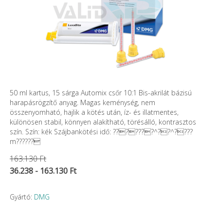
50 ml kartus, 15 sárga Automix csőr 10:1 Bis-akrilát bázisú
harapásrögzítő anyag. Magas keménység, nem
összenyomható, hajlik a kötés után, íz- és illatmentes,
különösen stabil, könnyen alakítható, törésálló, kontrasztos
szín. Szín: kék Szájbankötési idő: ???????^??^????
m??????
163.130 Ft
36.238 - 163.130 Ft
Gyártó:
DMG