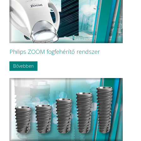
KerrHawe SA
KETTENBACH GmbH & Co. KG.
KODAK
KODAK Carestream
KOMET
Korea Dental Solution Co., Ltd.
Kovácsházi
KULZER
Kuraray Dental
Philips ZOOM fogfehérítő rendszer
LARIDENT S.r.l.
Loser
Bővebben
Magenta Technology Co.,Ltd
MAILLEFER
MAJOR Prodotti Dentari S.p.A.
MARK3
MAVIG
MAXTER Premium Quality
MECTRON S.r.l.
MEDESY s.r.l.
Medical Care
MEDICOM Helthcare B.V.
MEDISTOCK
MEDIT corp.