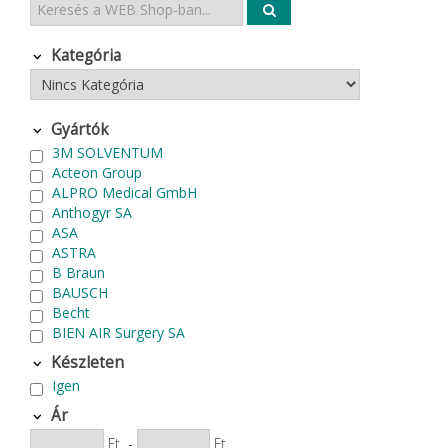
Kategória
Gyártók
3M SOLVENTUM
Acteon Group
ALPRO Medical GmbH
Anthogyr SA
ASA
ASTRA
B Braun
BAUSCH
Becht
BIEN AIR Surgery SA
Bode Chemie
Készleten
Cardex
Igen
Carlo de Giorgi srl
CATTANI SpA
Ár
CAVEX
Ft
-
Ft