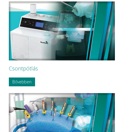
NEW LIFE RADIOLOGY s.r.l.
NOBA
Nordin
NORDISKA Dental AB
NOUVAG AG
NSK
OMNIA
P&T Medical Equipment Co. Ltd
P.P.H CERKAMED
Pentron SpofaDental a.s.
PHILIPS
PHILIPS Sonicare
Csontpótlás
PluLine
Pluradent AG & Co KG
Bővebben
PNH Intl Corp
Polydentia
Prime Dental
REXAM
Riemser
RINN Dentsply MPL
Ritter Concept GmbH.
Roeko
Safe Laser Trade Kft.