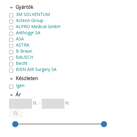
Gyártók
3M SOLVENTUM
Acteon Group
ALPRO Medical GmbH
Anthogyr SA
ASA
ASTRA
B Braun
BAUSCH
Becht
BIEN AIR Surgery SA
Bode Chemie
Készleten
Cardex
Igen
Carlo de Giorgi srl
CATTANI SpA
Ár
CAVEX
Ft
-
Ft
Cefla S.C.
CEMM Dental High Tech Ltd.
Colténe Whaledent
Coxo Medical Instrument Co. Ltd.
CURADEN
D.F.S.