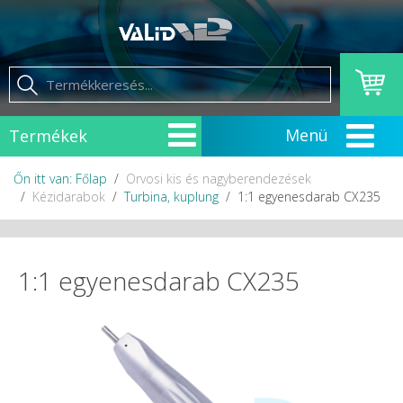
Termékek
Őn itt van: Főlap
Orvosi kis és nagyberendezések
Kézidarabok
Turbina, kuplung
1:1 egyenesdarab CX235
1:1 egyenesdarab CX235