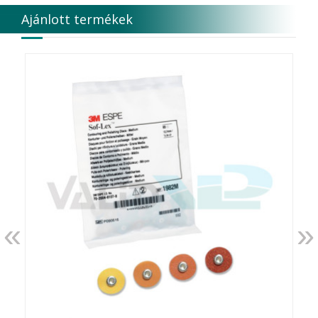
DUX
Ajánlott termékek
Edelweiss Dentistry Products GmbH
Edenta
Egyéb gyártó
EMS
Enbio Group AG
Essity Higiene and Health AB
Ethicon
EURONDA
EVE
Fairfax Dental Ltd.
Falcon
FERROKEMIA
FERTISOL
FKG Dentaire
FUSSEN
«
»
G.C.FUJI
G.Hartzell & Son
G.U.M.
Garrison Dental Solution s LLC
Genbody Inc.
GENSPEED Biotech GmbH