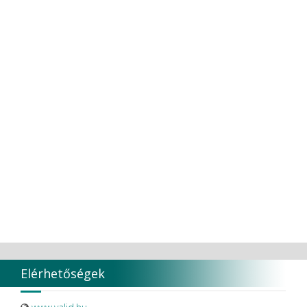
TOKUYAMA CO
TORK
Transcoden
Transcodent
TT TOOTH TRANSFORMER S.R.L.
Ultradent products
Ultradent Products Inc.
Unigloves
VaLiD
VDENTAL
VDW
VITA
Vivaldi Kft.
VOCO
W&H Dentalwerk G.m.b.H.
WHITESmile Gmbh.
Winix Europe
WMSW
Zhermack SpA
Elérhetőségek