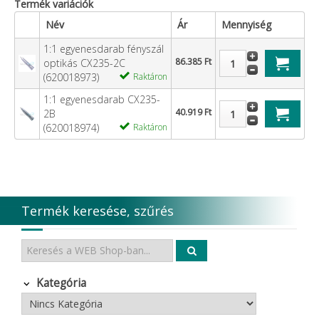
Termék variációk
Név
Ár
Mennyiség
1:1 egyenesdarab fényszál
86.385 Ft
optikás CX235-2C
(620018973)
Raktáron
1:1 egyenesdarab CX235-
40.919 Ft
2B
(620018974)
Raktáron
Termék keresése, szűrés
Kategória