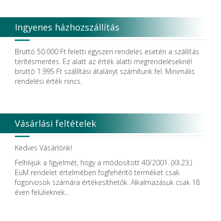
Degradable Sol. AG
Degradable Solutions AG
Ingyenes házhozszállítás
DELTA RT.
Dendia GmbH
DenMat Holdings, LLC
Bruttó 50.000 Ft feletti egyszeri rendelés esetén a szállítás
Dental Film srl.
térítésmentes. Ez alatt az érték alatti megrendeléseknél
Dental Pacific
bruttó 1.995 Ft szállítási átalányt számítunk fel. Minimális
Dentis
rendelési érték nincs.
Dentsolv AB
Dentsply
Dentsply Maillefer
Dentsply Sirona
Vásárlási feltételek
Detax
DFS
DIADENT
Kedves Vásárlónk!
Diaswiss S.A.
Felhívjuk a figyelmét, hogy a módosított 40/2001. (XII.23.)
DIRECTA AB
EüM rendelet értelmében fogfehérítő terméket csak
Discus Dental PHILIPS
fogorvosok számára értékesíthetők. Alkalmazásuk csak 18
DISPOTECH S.r.l.
éven felülieknek...
DKL
DMG
DÜRR DENTAL SE