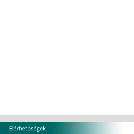
Tokuyama
TOKUYAMA CO
TORK
Transcoden
Transcodent
TT TOOTH TRANSFORMER S.R.L.
Ultradent products
Ultradent Products Inc.
Unigloves
VaLiD
VDENTAL
VDW
VITA
Vivaldi Kft.
VOCO
W&H Dentalwerk G.m.b.H.
WHITESmile Gmbh.
Winix Europe
WMSW
Zhermack SpA
Elérhetőségek