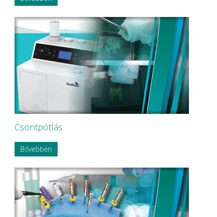
Mölnlycke Health Care
NEW LIFE RADIOLOGY s.r.l.
NOBA
Nordin
NORDISKA Dental AB
NOUVAG AG
NSK
OMNIA
P&T Medical Equipment Co. Ltd
P.P.H CERKAMED
Pentron SpofaDental a.s.
PHILIPS
PHILIPS Sonicare
Csontpótlás
PluLine
Pluradent AG & Co KG
Bővebben
PNH Intl Corp
Polydentia
Prime Dental
REXAM
Riemser
RINN Dentsply MPL
Ritter Concept GmbH.