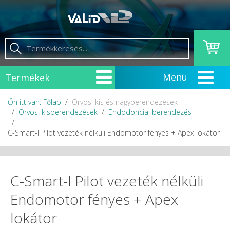
Termékek
Őn itt van: Főlap
Orvosi kis és nagyberendezések
Orvosi kisberendezések
Endodonciai berendezés
C-Smart-I Pilot vezeték nélküli Endomotor fényes + Apex lokátor
C-Smart-I Pilot vezeték nélküli
Endomotor fényes + Apex
lokátor