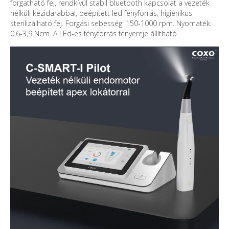
forgatható fej, rendkívül stabil bluetooth kapcsolat a vezeték
nélküli kézidarabbal, beépített led fényforrás, higiénikus
sterilizálható fej. Forgási sebesség: 150-1000 rpm. Nyomaték:
0,6-3,9 Ncm. A LEd-es fényforrás fényereje állítható.