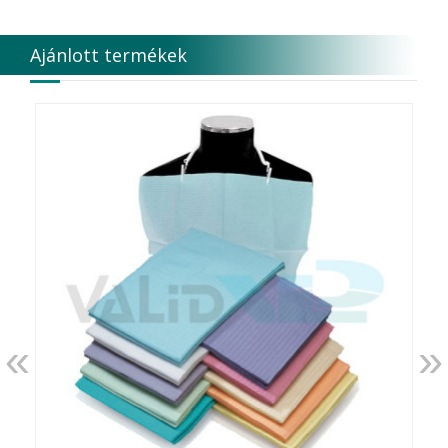
DÜRR DENTAL SE
DUX
Ajánlott termékek
Edelweiss Dentistry Products GmbH
Edenta
Egyéb gyártó
EMS
Enbio Group AG
Essity Higiene and Health AB
Ethicon
EURONDA
EVE
Fairfax Dental Ltd.
Falcon
FERROKEMIA
FERTISOL
FKG Dentaire
FUSSEN
«
»
G.C.FUJI
G.Hartzell & Son
G.U.M.
Garrison Dental Solution s LLC
Genbody Inc.