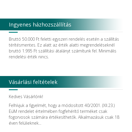
CURADEN
D.F.S.
Degradable Sol. AG
Degradable Solutions AG
Ingyenes házhozszállítás
DELTA RT.
Dendia GmbH
DenMat Holdings, LLC
Bruttó 50.000 Ft feletti egyszeri rendelés esetén a szállítás
Dental Film srl.
térítésmentes. Ez alatt az érték alatti megrendeléseknél
Dental Pacific
bruttó 1.995 Ft szállítási átalányt számítunk fel. Minimális
Dentis
rendelési érték nincs.
Dentsolv AB
Dentsply
Dentsply Maillefer
Dentsply Sirona
Vásárlási feltételek
Detax
DFS
DIADENT
Kedves Vásárlónk!
Diaswiss S.A.
Felhívjuk a figyelmét, hogy a módosított 40/2001. (XII.23.)
DIRECTA AB
EüM rendelet értelmében fogfehérítő terméket csak
Discus Dental PHILIPS
fogorvosok számára értékesíthetők. Alkalmazásuk csak 18
DISPOTECH S.r.l.
éven felülieknek...
DKL
DMG