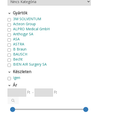
Gyártók
3M SOLVENTUM
Acteon Group
ALPRO Medical GmbH
Anthogyr SA
ASA
ASTRA
B Braun
BAUSCH
Becht
BIEN AIR Surgery SA
Bode Chemie
Készleten
Cardex
Igen
Carlo de Giorgi srl
CATTANI SpA
Ár
CAVEX
Ft
-
Ft
Cefla S.C.
CEMM Dental High Tech Ltd.
Colténe Whaledent
Coxo Medical Instrument Co. Ltd.