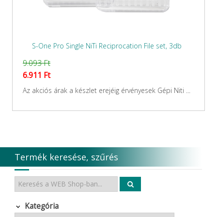
S-One Pro Single NiTi Reciprocation File set, 3db
9.093 Ft
6.911 Ft
Az akciós árak a készlet erejéig érvényesek Gépi Niti ...
Termék keresése, szűrés
Kategória