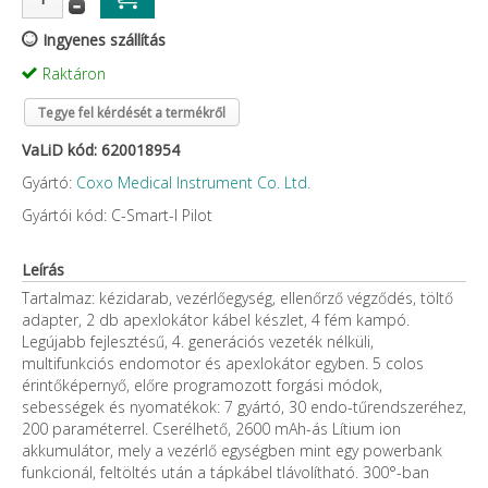
Ingyenes szállítás
Raktáron
Tegye fel kérdését a termékről
VaLiD kód: 620018954
Gyártó:
Coxo Medical Instrument Co. Ltd.
Gyártói kód: C-Smart-I Pilot
Leírás
Tartalmaz: kézidarab, vezérlőegység, ellenőrző végződés, töltő
adapter, 2 db apexlokátor kábel készlet, 4 fém kampó.
Legújabb fejlesztésű, 4. generációs vezeték nélküli,
multifunkciós endomotor és apexlokátor egyben. 5 colos
érintőképernyő, előre programozott forgási módok,
sebességek és nyomatékok: 7 gyártó, 30 endo-tűrendszeréhez,
200 paraméterrel. Cserélhető, 2600 mAh-ás Lítium ion
akkumulátor, mely a vezérlő egységben mint egy powerbank
funkcionál, feltöltés után a tápkábel tlávolítható. 300°-ban