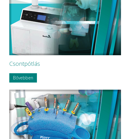
Nordin
NORDISKA Dental AB
NOUVAG AG
NSK
OMNIA
P&T Medical Equipment Co. Ltd
P.P.H CERKAMED
Pentron SpofaDental a.s.
PHILIPS
PHILIPS Sonicare
Csontpótlás
PluLine
Pluradent AG & Co KG
Bővebben
PNH Intl Corp
Polydentia
Prime Dental
REXAM
Riemser
RINN Dentsply MPL
Ritter Concept GmbH.
Roeko
Safe Laser Trade Kft.
SANITARIA