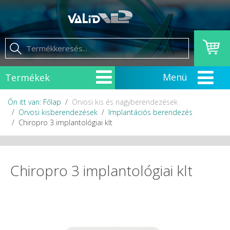
Termékek
Őn itt van: Főlap
Orvosi kis és nagyberendezések
Orvosi kisberendezések
Implantációs berendezés
Chiropro 3 implantológiai klt
Chiropro 3 implantológiai klt