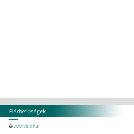
TORK
Transcoden
Transcodent
TT TOOTH TRANSFORMER S.R.L.
Ultradent products
Ultradent Products Inc.
Unigloves
VaLiD
VDENTAL
VDW
VITA
Vivaldi Kft.
VOCO
W&H Dentalwerk G.m.b.H.
WHITESmile Gmbh.
Winix Europe
WMSW
Zhermack SpA
Elérhetőségek
www.valid.hu