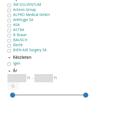
3M SOLVENTUM
Acteon Group
ALPRO Medical GmbH
Anthogyr SA
ASA
ASTRA
B Braun
BAUSCH
Becht
BIEN AIR Surgery SA
Bode Chemie
Készleten
Cardex
Igen
Carlo de Giorgi srl
CATTANI SpA
Ár
CAVEX
Ft
-
Ft
Cefla S.C.
CEMM Dental High Tech Ltd.
Colténe Whaledent
Coxo Medical Instrument Co. Ltd.
CURADEN
D.F.S.
Degradable Sol. AG