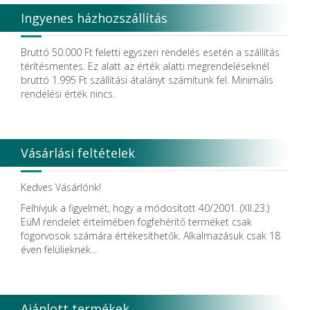
Degradable Solutions AG
Ingyenes házhozszállítás
DELTA RT.
Dendia GmbH
DenMat Holdings, LLC
Bruttó 50.000 Ft feletti egyszeri rendelés esetén a szállítás
Dental Film srl.
térítésmentes. Ez alatt az érték alatti megrendeléseknél
Dental Pacific
bruttó 1.995 Ft szállítási átalányt számítunk fel. Minimális
Dentis
rendelési érték nincs.
Dentsolv AB
Dentsply
Dentsply Maillefer
Dentsply Sirona
Vásárlási feltételek
Detax
DFS
DIADENT
Kedves Vásárlónk!
Diaswiss S.A.
Felhívjuk a figyelmét, hogy a módosított 40/2001. (XII.23.)
DIRECTA AB
EüM rendelet értelmében fogfehérítő terméket csak
Discus Dental PHILIPS
fogorvosok számára értékesíthetők. Alkalmazásuk csak 18
DISPOTECH S.r.l.
éven felülieknek...
DKL
DMG
DÜRR DENTAL SE
DUX
Ajánlott termékek