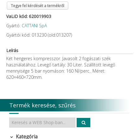
Tegye fel kérdését a termékről
VaLiD kód: 620019903
Gyártó:
CATTANI SpA
Gyártói kód: 013230 (old:013207)
Leírás
Két hengeres kompresszor. Javasolt 2 fogászati szék
használatához. Levegő tartály: 30 Liter. Szállított levegő
mennyisége 5 bar nyomáson: 160 Nl/perc.. Méret:
620×460×720mm.
Termék keresése, szűrés
Kategória