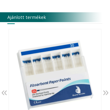
DMG
DÜRR DENTAL SE
DUX
Ajánlott termékek
Edelweiss Dentistry Products GmbH
Edenta
Egyéb gyártó
EMS
Enbio Group AG
Essity Higiene and Health AB
Ethicon
EURONDA
EVE
Fairfax Dental Ltd.
Falcon
FERROKEMIA
FERTISOL
FKG Dentaire
FUSSEN
«
»
G.C.FUJI
G.Hartzell & Son
G.U.M.
Garrison Dental Solution s LLC