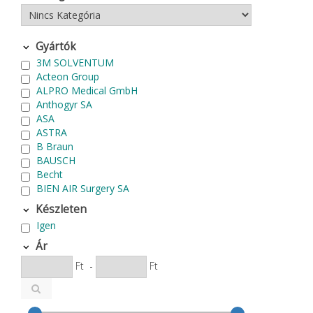
Gyártók
3M SOLVENTUM
Acteon Group
ALPRO Medical GmbH
Anthogyr SA
ASA
ASTRA
B Braun
BAUSCH
Becht
BIEN AIR Surgery SA
Bode Chemie
Készleten
Cardex
Igen
Carlo de Giorgi srl
CATTANI SpA
Ár
CAVEX
Ft
-
Ft
Cefla S.C.
CEMM Dental High Tech Ltd.
Colténe Whaledent