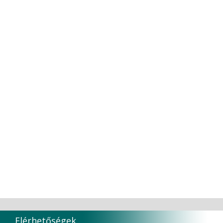
Thienel
Tokuyama
TOKUYAMA CO
TORK
Transcoden
Transcodent
TT TOOTH TRANSFORMER S.R.L.
Ultradent products
Ultradent Products Inc.
Unigloves
VaLiD
VDENTAL
VDW
VITA
Vivaldi Kft.
VOCO
W&H Dentalwerk G.m.b.H.
WHITESmile Gmbh.
Winix Europe
WMSW
Zhermack SpA
Elérhetőségek