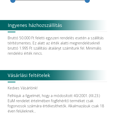
Coxo Medical Instrument Co. Ltd.
CURADEN
D.F.S.
Degradable Sol. AG
Degradable Solutions AG
Ingyenes házhozszállítás
DELTA RT.
Dendia GmbH
DenMat Holdings, LLC
Bruttó 50.000 Ft feletti egyszeri rendelés esetén a szállítás
Dental Film srl.
térítésmentes. Ez alatt az érték alatti megrendeléseknél
Dental Pacific
bruttó 1.995 Ft szállítási átalányt számítunk fel. Minimális
Dentis
rendelési érték nincs.
Dentsolv AB
Dentsply
Dentsply Maillefer
Dentsply Sirona
Vásárlási feltételek
Detax
DFS
DIADENT
Kedves Vásárlónk!
Diaswiss S.A.
Felhívjuk a figyelmét, hogy a módosított 40/2001. (XII.23.)
DIRECTA AB
EüM rendelet értelmében fogfehérítő terméket csak
Discus Dental PHILIPS
fogorvosok számára értékesíthetők. Alkalmazásuk csak 18
DISPOTECH S.r.l.
éven felülieknek...
DKL