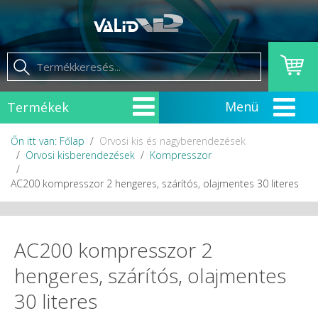
Termékek
Őn itt van: Főlap
Orvosi kis és nagyberendezések
Orvosi kisberendezések
Kompresszor
AC200 kompresszor 2 hengeres, szárítós, olajmentes 30 literes
AC200 kompresszor 2
hengeres, szárítós, olajmentes
30 literes