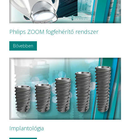
KOMET
Korea Dental Solution Co., Ltd.
Kovácsházi
KULZER
Kuraray Dental
Philips ZOOM fogfehérítő rendszer
LARIDENT S.r.l.
Loser
Bővebben
Magenta Technology Co.,Ltd
MAILLEFER
MAJOR Prodotti Dentari S.p.A.
MARK3
MAVIG
MAXTER Premium Quality
MECTRON S.r.l.
MEDESY s.r.l.
Medical Care
MEDICOM Helthcare B.V.
MEDISTOCK
MEDIT corp.
MERCATOR MEDICAL
Implantológia
Microbrush
MLG MedicalInstrument