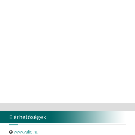
TORK
Transcoden
Transcodent
TT TOOTH TRANSFORMER S.R.L.
Ultradent products
Ultradent Products Inc.
Unigloves
VaLiD
VDENTAL
VDW
VITA
Vivaldi Kft.
VOCO
W&H Dentalwerk G.m.b.H.
WHITESmile Gmbh.
Winix Europe
WMSW
Zhermack SpA
Elérhetőségek
www.valid.hu