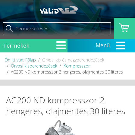
Termékek
Őn itt van: Főlap
Orvosi kis és nagyberendezések
Orvosi kisberendezések
Kompresszor
AC200 ND kompresszor 2 hengeres, olajmentes 30 literes
AC200 ND kompresszor 2
hengeres, olajmentes 30 literes