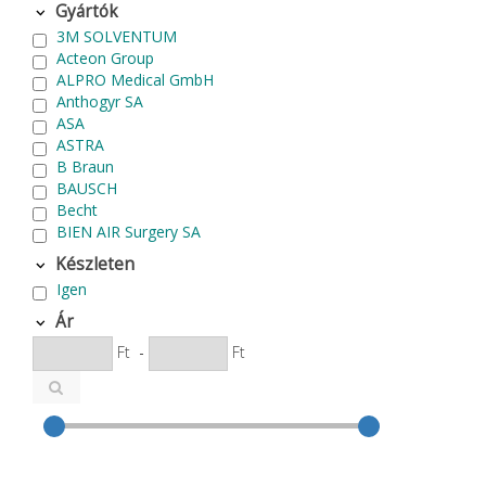
Gyártók
3M SOLVENTUM
Acteon Group
ALPRO Medical GmbH
Anthogyr SA
ASA
ASTRA
B Braun
BAUSCH
Becht
BIEN AIR Surgery SA
Bode Chemie
Készleten
Cardex
Igen
Carlo de Giorgi srl
CATTANI SpA
Ár
CAVEX
Ft
-
Ft
Cefla S.C.
CEMM Dental High Tech Ltd.
Colténe Whaledent
Coxo Medical Instrument Co. Ltd.
CURADEN
D.F.S.