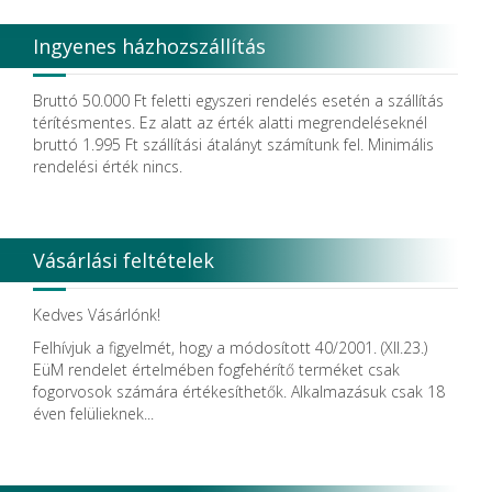
Degradable Sol. AG
Degradable Solutions AG
Ingyenes házhozszállítás
DELTA RT.
Dendia GmbH
DenMat Holdings, LLC
Bruttó 50.000 Ft feletti egyszeri rendelés esetén a szállítás
Dental Film srl.
térítésmentes. Ez alatt az érték alatti megrendeléseknél
Dental Pacific
bruttó 1.995 Ft szállítási átalányt számítunk fel. Minimális
Dentis
rendelési érték nincs.
Dentsolv AB
Dentsply
Dentsply Maillefer
Dentsply Sirona
Vásárlási feltételek
Detax
DFS
DIADENT
Kedves Vásárlónk!
Diaswiss S.A.
Felhívjuk a figyelmét, hogy a módosított 40/2001. (XII.23.)
DIRECTA AB
EüM rendelet értelmében fogfehérítő terméket csak
Discus Dental PHILIPS
fogorvosok számára értékesíthetők. Alkalmazásuk csak 18
DISPOTECH S.r.l.
éven felülieknek...
DKL
DMG
DÜRR DENTAL SE
DUX