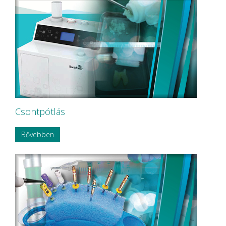
NOBA
Nordin
NORDISKA Dental AB
NOUVAG AG
NSK
OMNIA
P&T Medical Equipment Co. Ltd
P.P.H CERKAMED
Pentron SpofaDental a.s.
PHILIPS
PHILIPS Sonicare
Csontpótlás
PluLine
Pluradent AG & Co KG
Bővebben
PNH Intl Corp
Polydentia
Prime Dental
REXAM
Riemser
RINN Dentsply MPL
Ritter Concept GmbH.
Roeko
Safe Laser Trade Kft.