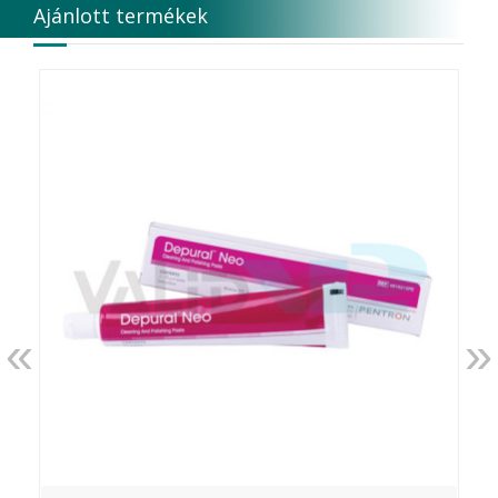
Ajánlott termékek
Edelweiss Dentistry Products GmbH
Edenta
Egyéb gyártó
EMS
Enbio Group AG
Essity Higiene and Health AB
Ethicon
EURONDA
EVE
Fairfax Dental Ltd.
Falcon
FERROKEMIA
FERTISOL
FKG Dentaire
FUSSEN
«
»
G.C.FUJI
G.Hartzell & Son
G.U.M.
Garrison Dental Solution s LLC
Genbody Inc.
GENSPEED Biotech GmbH
GINGI-PAK