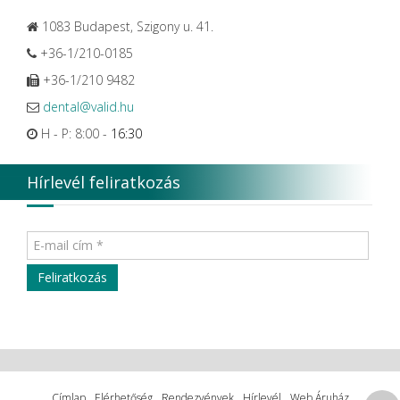
1083 Budapest, Szigony u. 41.
+36-1/210-0185
+36-1/210 9482
dental@valid.hu
H - P: 8:00 -
16:30
Hírlevél feliratkozás
Címlap
Elérhetőség
Rendezvények
Hírlevél
Web Áruház