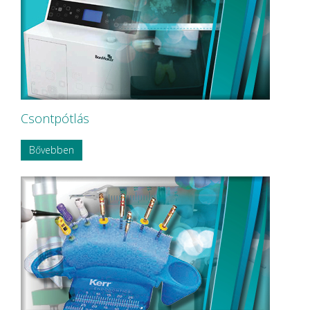
NORDISKA Dental AB
NOUVAG AG
NSK
OMNIA
P&T Medical Equipment Co. Ltd
P.P.H CERKAMED
Pentron SpofaDental a.s.
PHILIPS
PHILIPS Sonicare
Csontpótlás
PluLine
Pluradent AG & Co KG
Bővebben
PNH Intl Corp
Polydentia
Prime Dental
REXAM
Riemser
RINN Dentsply MPL
Ritter Concept GmbH.
Roeko
Safe Laser Trade Kft.
SANITARIA
SCA Hygiene Products AB
Schembera