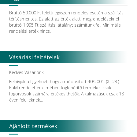
Dendia GmbH
DenMat Holdings, LLC
Bruttó 50.000 Ft feletti egyszeri rendelés esetén a szállítás
Dental Film srl.
térítésmentes. Ez alatt az érték alatti megrendeléseknél
Dental Pacific
bruttó 1.995 Ft szállítási átalányt számítunk fel. Minimális
Dentis
rendelési érték nincs.
Dentsolv AB
Dentsply
Dentsply Maillefer
Dentsply Sirona
Vásárlási feltételek
Detax
DFS
DIADENT
Kedves Vásárlónk!
Diaswiss S.A.
Felhívjuk a figyelmét, hogy a módosított 40/2001. (XII.23.)
DIRECTA AB
EüM rendelet értelmében fogfehérítő terméket csak
Discus Dental PHILIPS
fogorvosok számára értékesíthetők. Alkalmazásuk csak 18
DISPOTECH S.r.l.
éven felülieknek...
DKL
DMG
DÜRR DENTAL SE
DUX
Ajánlott termékek
Edelweiss Dentistry Products GmbH
Edenta