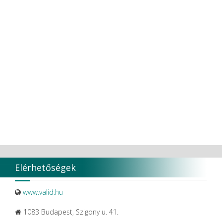
Transcodent
TT TOOTH TRANSFORMER S.R.L.
Ultradent products
Ultradent Products Inc.
Unigloves
VaLiD
VDENTAL
VDW
VITA
Vivaldi Kft.
VOCO
W&H Dentalwerk G.m.b.H.
WHITESmile Gmbh.
Winix Europe
WMSW
Zhermack SpA
Elérhetőségek
www.valid.hu
1083 Budapest, Szigony u. 41.