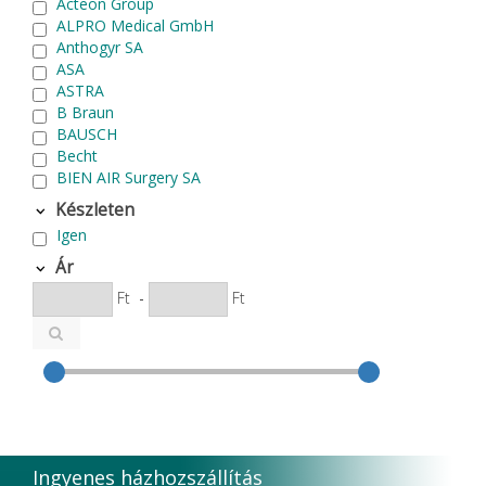
Acteon Group
ALPRO Medical GmbH
Anthogyr SA
ASA
ASTRA
B Braun
BAUSCH
Becht
BIEN AIR Surgery SA
Bode Chemie
Készleten
Cardex
Igen
Carlo de Giorgi srl
CATTANI SpA
Ár
CAVEX
Ft
-
Ft
Cefla S.C.
CEMM Dental High Tech Ltd.
Colténe Whaledent
Coxo Medical Instrument Co. Ltd.
CURADEN
D.F.S.
Degradable Sol. AG
Degradable Solutions AG
Ingyenes házhozszállítás
DELTA RT.