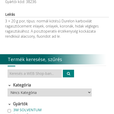
Gyártói kód: 38236
Leírás
3 × 20 g por, típus: normál kötésű Durelon karboxilát
ragasztócement inlayek, onlayek, koronák, hidak végleges
ragasztásához. A posztoperatív érzékenység kockázata
rendkívül alacsony, fluoridot ad le.
Termék keresése, szűrés
Kategória
Gyártók
3M SOLVENTUM