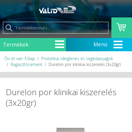
Termékek
Őn itt van: Főlap
Protetikai ideiglenes és segédanyagok
Ragasztócement
Durelon por klinikai kiszerelés (3x20gr)
Durelon por klinikai kiszerelés
(3x20gr)