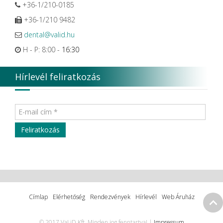
+36-1/210-0185
+36-1/210 9482
dental@valid.hu
H - P: 8:00 -
16:30
Hírlevél feliratkozás
Címlap
Elérhetőség
Rendezvények
Hírlevél
Web Áruház
© 2017 VaLiD Kft. Minden jog fenntartva! |
Impressum