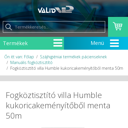
Termékek
Őn itt van: Főlap
Szájhigiéniai termékek pácienseknek
Manuális fogköztisztító
Fogköztisztító villa Humble kukoricakeményítőből menta 50m
Fogköztisztító villa Humble
kukoricakeményítőből menta
50m