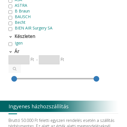
ASTRA
B Braun
BAUSCH
Becht
BIEN AIR Surgery SA
Bode Chemie
Készleten
Cardex
Igen
Carlo de Giorgi srl
CATTANI SpA
Ár
CAVEX
Ft
-
Ft
Cefla S.C.
CEMM Dental High Tech Ltd.
Colténe Whaledent
Coxo Medical Instrument Co. Ltd.
CURADEN
D.F.S.
Degradable Sol. AG
Degradable Solutions AG
Ingyenes házhozszállítás
DELTA RT.
Dendia GmbH
DenMat Holdings, LLC
Bruttó 50.000 Ft feletti egyszeri rendelés esetén a szállítás
Dental Film srl.
térítésmentes. Ez alatt az érték alatti megrendeléseknél