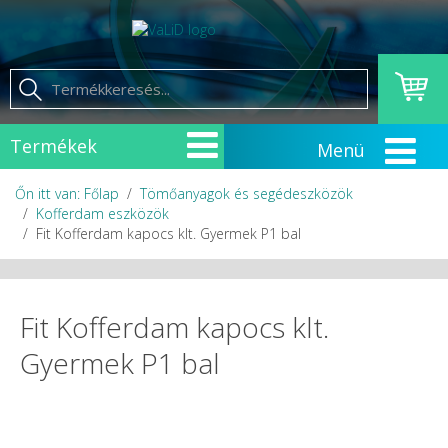
Termékek
Őn itt van: Főlap
Tömőanyagok és segédeszközök
Kofferdam eszközök
Fit Kofferdam kapocs klt. Gyermek P1 bal
Fit Kofferdam kapocs klt.
Gyermek P1 bal