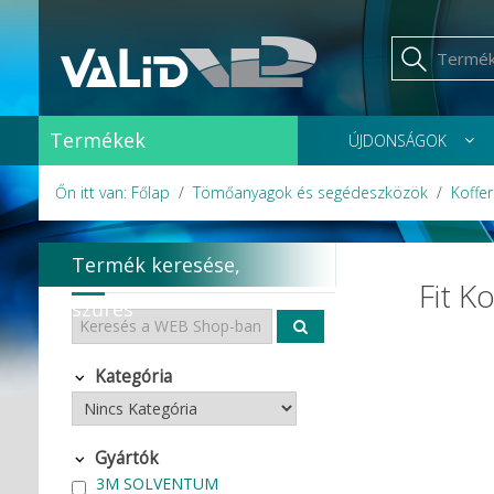
Termékek
ÚJDONSÁGOK
Őn itt van: Főlap
Tömőanyagok és segédeszközök
Koffe
Termék keresése,
Fit K
szűrés
Kategória
Gyártók
3M SOLVENTUM