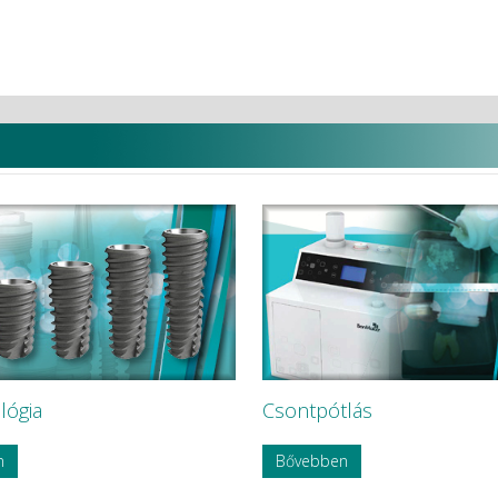
lógia
Csontpótlás
n
Bővebben