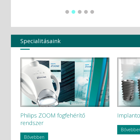
Global Surgical Corporation
HÁDÉNS Dentál Átervinning HB
Hager & Werken GmbH c Co. KG
HAMMACHER
Hartmann
Harvard Dental
Heraeus Kulzer GmbH
Specialitásaink
Hoffmann Dental
Humble
HYCARE
Hygenic
Intensív
Ivoclar Vivadent
KAVO
KaVo Kerr
KerrEndo
KerrHawe SA
KETTENBACH GmbH & Co. KG.
Philips ZOOM fogfehérítő
Implanto
KODAK
KODAK Carestream
rendszer
KOMET
Bővebbe
Korea Dental Solution Co., Ltd.
Bővebben
Kovácsházi