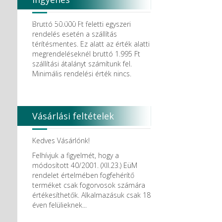
Degradable Solutions AG
DELTA RT.
házhozszállítás
Dendia GmbH
Bruttó 50.000 Ft feletti egyszeri
DenMat Holdings, LLC
rendelés esetén a szállítás
Dental Film srl.
térítésmentes. Ez alatt az érték alatti
Dental Pacific
megrendeléseknél bruttó 1.995 Ft
Dentis
szállítási átalányt számítunk fel.
Dentsolv AB
Minimális rendelési érték nincs.
Dentsply
Dentsply Maillefer
Dentsply Sirona
Detax
Vásárlási feltételek
DFS
DIADENT
Diaswiss S.A.
Kedves Vásárlónk!
DIRECTA AB
Felhívjuk a figyelmét, hogy a
Discus Dental PHILIPS
módosított 40/2001. (XII.23.) EüM
DISPOTECH S.r.l.
rendelet értelmében fogfehérítő
DKL
terméket csak fogorvosok számára
DMG
értékesíthetők. Alkalmazásuk csak 18
DÜRR DENTAL SE
éven felülieknek...
DUX
Edelweiss Dentistry Products