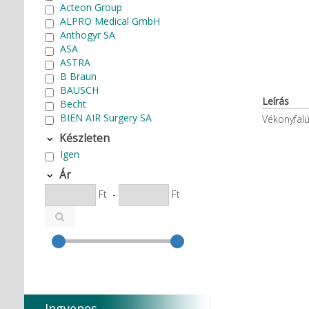
Acteon Group
ALPRO Medical GmbH
Anthogyr SA
ASA
ASTRA
B Braun
BAUSCH
Leírás
Becht
BIEN AIR Surgery SA
Vékonyfalú
Bode Chemie
Készleten
Cardex
Igen
Carlo de Giorgi srl
CATTANI SpA
Ár
CAVEX
Ft
-
Ft
Cefla S.C.
CEMM Dental High Tech Ltd.
Colténe Whaledent
Coxo Medical Instrument Co.
Ltd.
CURADEN
D.F.S.
Degradable Sol. AG
Ingyenes