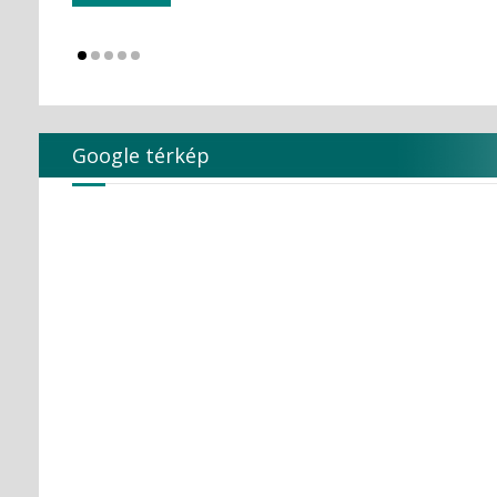
KULZER
Kuraray Dental
LARIDENT S.r.l.
Loser
Magenta Technology Co.,Ltd
MAILLEFER
Google térkép
MAJOR Prodotti Dentari S.p.A.
MARK3
MAVIG
MAXTER Premium Quality
MECTRON S.r.l.
MEDESY s.r.l.
Medical Care
MEDICOM Helthcare B.V.
MEDISTOCK
MEDIT corp.
MERCATOR MEDICAL
Microbrush
MLG MedicalInstrument
Molar Chemicals Kft.
Mölnlycke Health Care
NEW LIFE RADIOLOGY s.r.l.