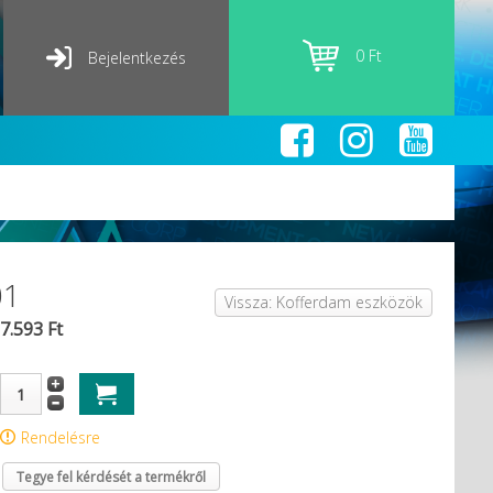
0 Ft
Bejelentkezés
01
Vissza: Kofferdam eszközök
7.593 Ft
Rendelésre
Tegye fel kérdését a termékről