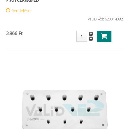
P.P.H CERKAMED
Rendelésre
VaLiD kód: 620014382
3.866 Ft