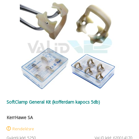
SoftClamp General Kit (kofferdam kapocs 5db)
KerrHawe SA
Rendelésre
Gyártói kód: 5250
VaLiD kód: 620014170