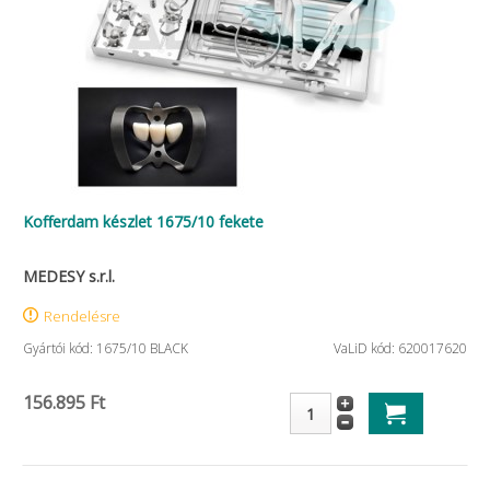
Kofferdam készlet 1675/10 fekete
MEDESY s.r.l.
Rendelésre
Gyártói kód: 1675/10 BLACK
VaLiD kód: 620017620
156.895 Ft