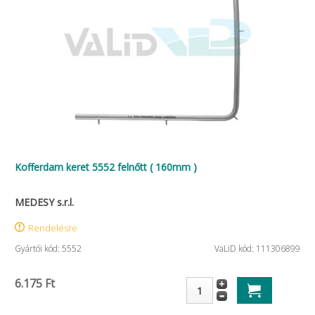
Kofferdam keret 5552 felnőtt ( 160mm )
MEDESY s.r.l.
Rendelésre
Gyártói kód: 5552
VaLiD kód: 111306899
6.175 Ft