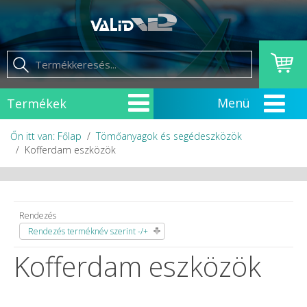
Termékek
Őn itt van: Főlap
Tömőanyagok és segédeszközök
Kofferdam eszközök
Rendezés
Rendezés terméknév szerint -/+
Kofferdam eszközök