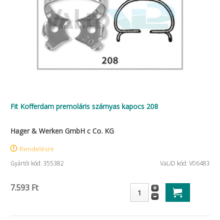
Fit Kofferdam premoláris szárnyas kapocs 208
Hager & Werken GmbH c Co. KG
Rendelésre
Gyártói kód: 355382
VaLiD kód: V06483
7.593 Ft