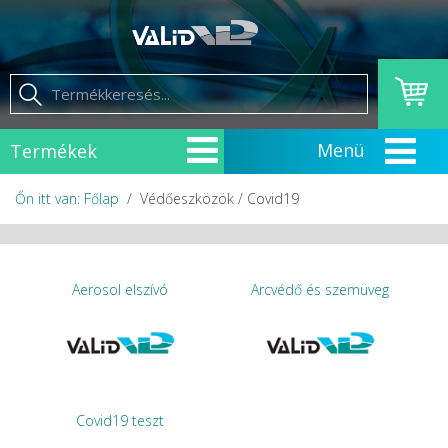
Termékek
Őn itt van: Főlap
Védőeszközök / Covid19
Aerosol elszívó
Arcvédő és szemüveg
Covid19 teszt