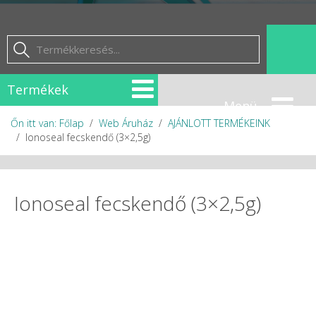
Termékek
Őn itt van: Főlap
Web Áruház
AJÁNLOTT TERMÉKEINK
Ionoseal fecskendő (3×2,5g)
Ionoseal fecskendő (3×2,5g)