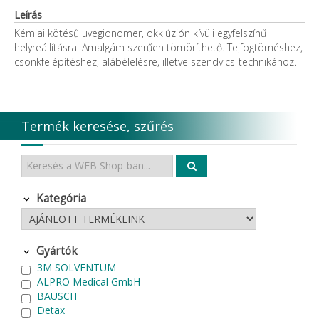
Leírás
Kémiai kötésű uvegionomer, okklúzión kívüli egyfelszínű
helyreállításra. Amalgám szerűen tömöríthető. Tejfogtöméshez,
csonkfelépítéshez, alábélelésre, illetve szendvics-technikához.
Termék keresése, szűrés
Kategória
Gyártók
3M SOLVENTUM
ALPRO Medical GmbH
BAUSCH
Detax