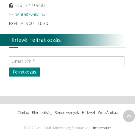
+36-1/210 9482
dental@valid.hu
H - P: 8:00 -
16:30
Hírlevél feliratkozás
Címlap
Elérhetőség
Rendezvények
Hírlevél
Web Áruház
© 2017 VaLiD Kft. Minden jog fenntartva! |
Impressum