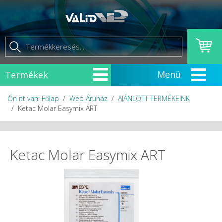
Termékek
Őn itt van: Főlap
Web Áruház
AJÁNLOTT TERMÉKEINK
Ketac Molar Easymix ART
Ketac Molar Easymix ART