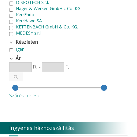
DISPOTECH S.r.l.
Hager & Werken GmbH c Co. KG
KerrEndo
KerrHawe SA
KETTENBACH GmbH & Co. KG.
MEDESY s.r.l.
MEDICOM Helthcare B.V.
Készleten
NSK
Igen
P.P.H CERKAMED
Pentron SpofaDental a.s.
Ár
PHILIPS
Ft
-
Ft
PluLine
Roeko
Septodont
SURE DENT CORPORATION
VOCO
Szűrés törlése
Zhermack SpA
Ingyenes házhozszállítás