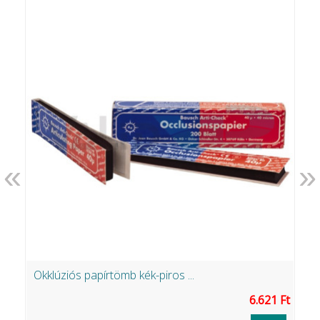
«
»
Okklúziós papírtömb kék-piros ...
F
Ft
6.621 Ft