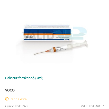
Calcicur fecskendő (2ml)
VOCO
Rendelésre
Gyártói kód: 1093
VaLiD kód: 49157