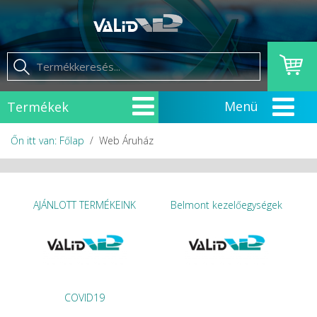
Termékek
Őn itt van: Főlap
Web Áruház
AJÁNLOTT TERMÉKEINK
Belmont kezelőegységek
COVID19