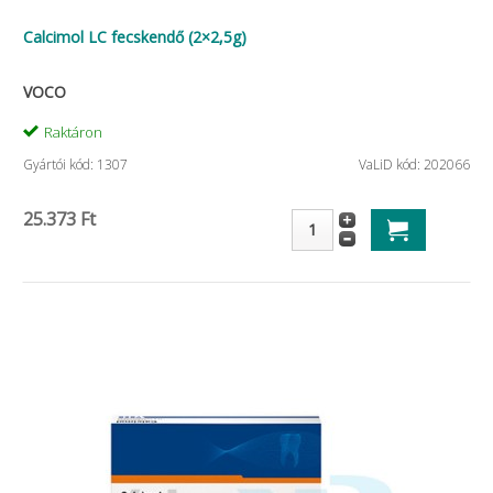
Calcimol LC fecskendő (2×2,5g)
VOCO
Raktáron
Gyártói kód: 1307
VaLiD kód: 202066
25.373 Ft