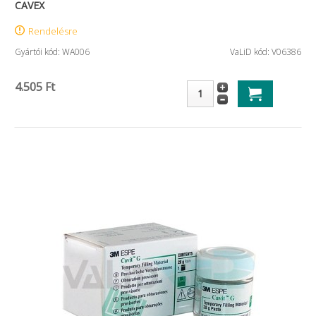
CAVEX
Rendelésre
Gyártói kód: WA006
VaLiD kód: V06386
4.505 Ft