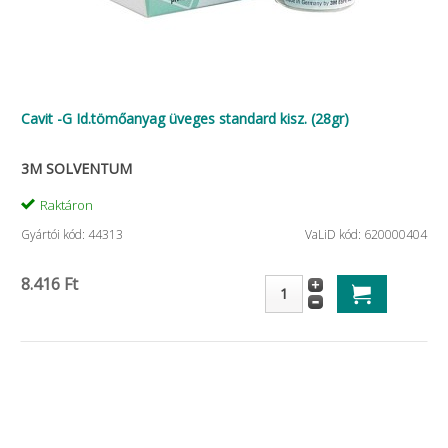
Cavit -G Id.tömőanyag üveges standard kisz. (28gr)
3M SOLVENTUM
Raktáron
Gyártói kód: 44313
VaLiD kód: 620000404
8.416 Ft