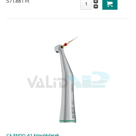
571.881 Ft
CA ENDO 4:1 könyökdarab