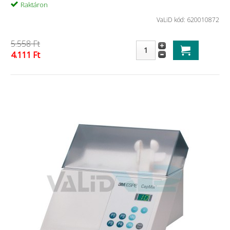
Raktáron
VaLiD kód: 620010872
5.558 Ft
4.111 Ft