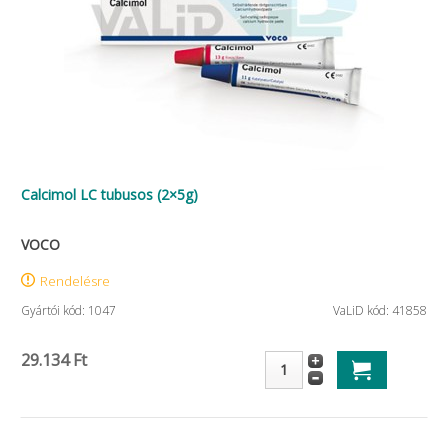
Calcimol LC tubusos (2×5g)
VOCO
Rendelésre
Gyártói kód: 1047
VaLiD kód: 41858
29.134 Ft