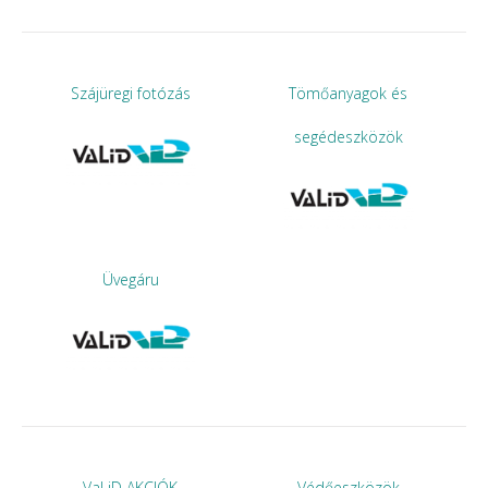
Szájüregi fotózás
Tömőanyagok és
segédeszközök
Üvegáru
VaLiD AKCIÓK
Védőeszközök