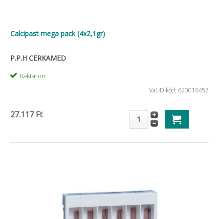
Calcipast mega pack (4x2,1gr)
P.P.H CERKAMED
Raktáron
VaLiD kód: 620016457
27.117 Ft